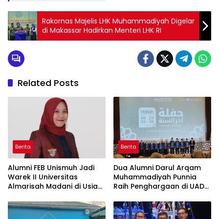
Rakornas Majelis LHK Muhammadiyah Digelar
di Makassar Hadirkan Menteri LHK RI
Related Posts
Berita
Berita
Alumni FEB Unismuh Jadi
Dua Alumni Darul Arqam
Warek II Universitas
Muhammadiyah Punnia
Almarisah Madani di Usia
Raih Penghargaan di UAD
29 Tahun
Yogyakarta