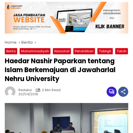
Home
Berita
Berita
Muhammadiyah
Nasional
Pendidikan
Tabligh
Tokoh
Haedar Nashir Paparkan tentang
Islam Berkemajuan di Jawaharlal
Nehru University
Redaksi
2 Min Read
20/04/2018