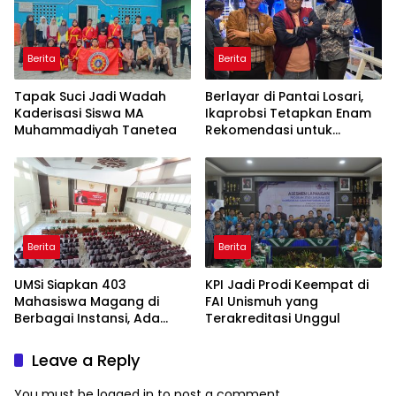
Berita
Berita
Tapak Suci Jadi Wadah
Berlayar di Pantai Losari,
Kaderisasi Siswa MA
Ikaprobsi Tetapkan Enam
Muhammadiyah Tanetea
Rekomendasi untuk
Bahasa Indonesia
Berita
Berita
UMSi Siapkan 403
KPI Jadi Prodi Keempat di
Mahasiswa Magang di
FAI Unismuh yang
Berbagai Instansi, Ada
Terakreditasi Unggul
Program Internasional ke
Taiwan
Leave a Reply
You must be
logged in
to post a comment.