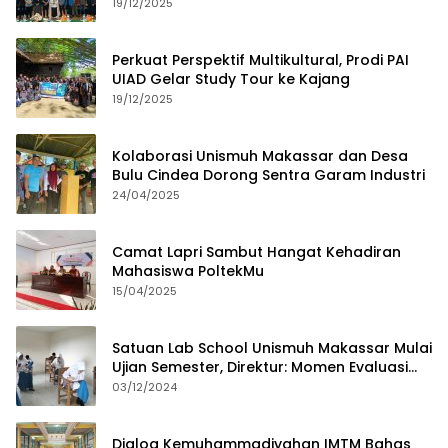
dan Budaya Lokal
19/12/2025
Perkuat Perspektif Multikultural, Prodi PAI
UIAD Gelar Study Tour ke Kajang
19/12/2025
Kolaborasi Unismuh Makassar dan Desa
Bulu Cindea Dorong Sentra Garam Industri
24/04/2025
Camat Lapri Sambut Hangat Kehadiran
Mahasiswa PoltekMu
15/04/2025
Satuan Lab School Unismuh Makassar Mulai
Ujian Semester, Direktur: Momen Evaluasi
Proses Pembelajaran
03/12/2024
Dialog Kemuhammadiyahan IMTM Bahas