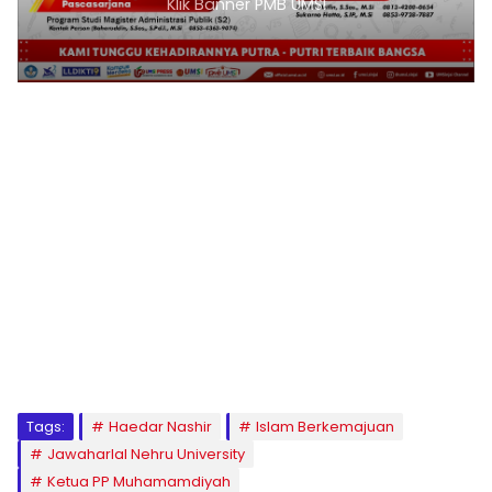
1
2
3
4
5
6
7
8
9
Tags:
Haedar Nashir
Islam Berkemajuan
Jawaharlal Nehru University
Ketua PP Muhamamdiyah