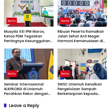
Berita
Berita
Musyda XXI IPM Maros,
Ribuan Peserta Ramaikan
Ketua PDM Tegaskan
Jalan Sehat Anti Mager
Pentingnya Kesungguhan
Harmoni Kemanusiaan di
dan Keikhlasan
Makassar
Berita
Berita
Seminar Internasional
SWSC Unismuh Kenalkan
IKAPROBSI di Unismuh
Pengelolaan Sampah
Pecahkan Rekor dengan
Berkelanjutan kepada
249 Makalah
Peserta Macca Student
Visit
Leave a Reply