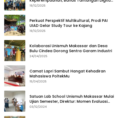
Keperempuanan, Bahas Tantangan Digital
dan Budaya Lokal
19/12/2025
Perkuat Perspektif Multikultural, Prodi PAI
UIAD Gelar Study Tour ke Kajang
19/12/2025
Kolaborasi Unismuh Makassar dan Desa
Bulu Cindea Dorong Sentra Garam Industri
24/04/2025
Camat Lapri Sambut Hangat Kehadiran
Mahasiswa PoltekMu
15/04/2025
Satuan Lab School Unismuh Makassar Mulai
Ujian Semester, Direktur: Momen Evaluasi
Proses Pembelajaran
03/12/2024