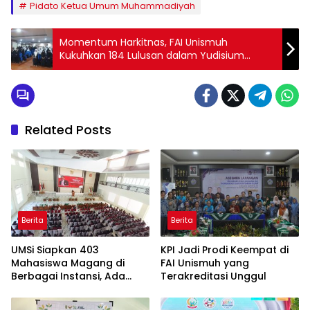
Pidato Ketua Umum Muhammadiyah
Momentum Harkitnas, FAI Unismuh
Kukuhkan 184 Lulusan dalam Yudisium
Penuh Haru
Related Posts
Berita
Berita
UMSi Siapkan 403
KPI Jadi Prodi Keempat di
Mahasiswa Magang di
FAI Unismuh yang
Berbagai Instansi, Ada
Terakreditasi Unggul
Program Internasional ke
Taiwan