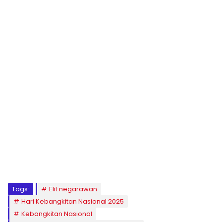
1
2
3
4
5
6
7
8
9
Tags:
Elit negarawan
Hari Kebangkitan Nasional 2025
Kebangkitan Nasional