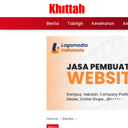
Skip
to
content
Berita
Tabligh
Kesehatan
Ai
Home
Berita
Berita