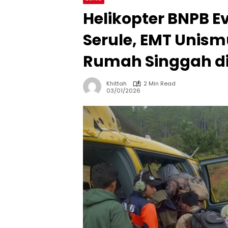
Helikopter BNPB E
Serule, EMT Unis
Rumah Singgah d
Khittah
2 Min Read
03/01/2026