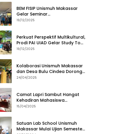
BEM FISIP Unismuh Makassar
Gelar Seminar
Keperempuanan, Bahas
19/12/2025
Tantangan Digital dan Budaya
Lokal
Perkuat Perspektif Multikultural,
Prodi PAI UIAD Gelar Study Tour
ke Kajang
19/12/2025
Kolaborasi Unismuh Makassar
dan Desa Bulu Cindea Dorong
Sentra Garam Industri
24/04/2025
Camat Lapri Sambut Hangat
Kehadiran Mahasiswa
PoltekMu
15/04/2025
Satuan Lab School Unismuh
Makassar Mulai Ujian Semester,