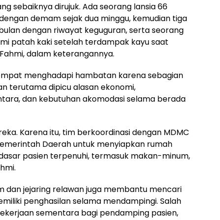
g sebaiknya dirujuk. Ada seorang lansia 66
 dengan demam sejak dua minggu, kemudian tiga
5 bulan dengan riwayat keguguran, serta seorang
i patah kaki setelah terdampak kayu saat
. Fahmi, dalam keterangannya.
n sempat menghadapi hambatan karena sebagian
an terutama dipicu alasan ekonomi,
ntara, dan kebutuhan akomodasi selama berada
ka. Karena itu, tim berkoordinasi dengan MDMC
emerintah Daerah untuk menyiapkan rumah
dasar pasien terpenuhi, termasuk makan-minum,
ahmi.
im dan jejaring relawan juga membantu mencari
memiliki penghasilan selama mendampingi. Salah
pekerjaan sementara bagi pendamping pasien,