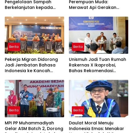
Pengelolaan Sampah
Perempuan Muda:
Berkelanjutan kepada
Merawat Api Gerakan
Peserta Macca Student
Muhammadiyah
Visit
Berita
Berita
Pekerja Migran Didorong
Unismuh Jadi Tuan Rumah
Jadi Jembatan Bahasa
Rakernas X Ikaprobsi,
Indonesia ke Kancah
Bahas Rekomendasi
Global
Penguatan Bahasa
Indonesia di Tingkat
Global
Berita
Berita
MPI PP Muhammadiyah
Daulat Moral Menuju
Gelar ASM Batch 2, Dorong
Indonesia Emas: Menakar