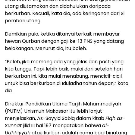
utang diutamakan dan didahulukan daripada
berkurban. Kecuali, kata dia, ada keringanan dari Si
pemberi utang.
Demikian pula, ketika ditanyai terkait membayar
hewan Qurban dengan gaji ke-13 PNS yang datang
belakangan. Menurut dia, itu boleh.
“Boleh, jika memang ada yang jelas dan pasti yang
kita tunggu. Tapi, lebih baik, mulai dari setelah hari
berkurban ini, kita mulai menabung, mencicil-cicil
untuk bisa berkurban di Iduladha tahun depan,” kata
dia.
Direktur Pendidikan Ulama Tarjih Muhammadiyah
(PUTM) Unismuh Makassar itu lebih lanjut
menjelaskan, As-Sayyid Sabiq dalam kitab
Fiqh as-
Sunnat
jilid III hal 197 mengatakan bahwa
al-
Udhhiyyah
atau kurban adalah nama bagi binatang