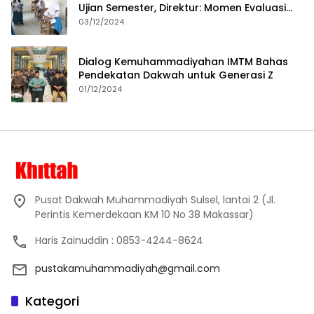
Ujian Semester, Direktur: Momen Evaluasi
Proses Pembelajaran
03/12/2024
Dialog Kemuhammadiyahan IMTM Bahas
Pendekatan Dakwah untuk Generasi Z
01/12/2024
Pusat Dakwah Muhammadiyah Sulsel, lantai 2 (Jl.
Perintis Kemerdekaan KM 10 No 38 Makassar)
Haris Zainuddin : 0853-4244-8624
pustakamuhammadiyah@gmail.com
Kategori