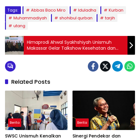
Tags:
Abbas Baco Miro
Iduladha
Kurban
Muhammadiyah
shohibul qurban
tarjih
utang
Himaprodi Ahwal Syakhshiyah Unismuh
Makassar Gelar Talkshow Kesehatan dan
Launching Buku
Related Posts
Berita
Berita
SWSC Unismuh Kenalkan
Sinergi Pendekar dan