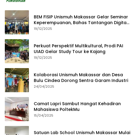
BEM FISIP Unismuh Makassar Gelar Seminar
Keperempuanan, Bahas Tantangan Digital
dan Budaya Lokal
19/12/2025
Perkuat Perspektif Multikultural, Prodi PAI
UIAD Gelar Study Tour ke Kajang
19/12/2025
Kolaborasi Unismuh Makassar dan Desa
Bulu Cindea Dorong Sentra Garam Industri
24/04/2025
Camat Lapri Sambut Hangat Kehadiran
Mahasiswa PoltekMu
15/04/2025
Satuan Lab School Unismuh Makassar Mulai