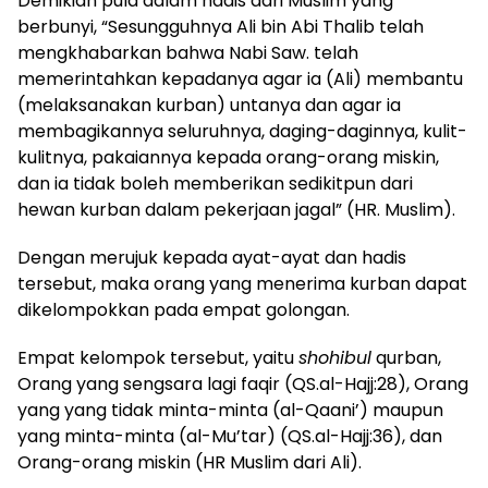
Demikian pula dalam hadis dari Muslim yang
berbunyi, “Sesungguhnya Ali bin Abi Thalib telah
mengkhabarkan bahwa Nabi Saw. telah
memerintahkan kepadanya agar ia (Ali) membantu
(melaksanakan kurban) untanya dan agar ia
membagikannya seluruhnya, daging-daginnya, kulit-
kulitnya, pakaiannya kepada orang-orang miskin,
dan ia tidak boleh memberikan sedikitpun dari
hewan kurban dalam pekerjaan jagal” (HR. Muslim).
Dengan merujuk kepada ayat-ayat dan hadis
tersebut, maka orang yang menerima kurban dapat
dikelompokkan pada empat golongan.
Empat kelompok tersebut, yaitu
shohibul
qurban,
Orang yang sengsara lagi faqir (QS.al-Hajj:28), Orang
yang yang tidak minta-minta (al-Qaani’) maupun
yang minta-minta (al-Mu’tar) (QS.al-Hajj:36), dan
Orang-orang miskin (HR Muslim dari Ali).