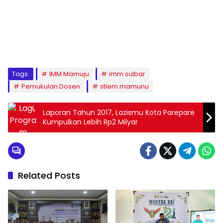
1
2
3
4
5
6
7
8
9
Tags:
IMM Mamuju
imm sulbar
Pemukulan Dosen
stiem mamunu
Laporan Tahun 2017, Lazismu Kota Parepare
Kumpulkan Lebih Rp2 Milyar
Related Posts