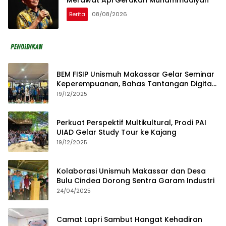
Merawat Api Gerakan Muhammadiyah
Berita
08/08/2026
BEM FISIP Unismuh Makassar Gelar Seminar
Keperempuanan, Bahas Tantangan Digital
dan Budaya Lokal
19/12/2025
Perkuat Perspektif Multikultural, Prodi PAI
UIAD Gelar Study Tour ke Kajang
19/12/2025
Kolaborasi Unismuh Makassar dan Desa
Bulu Cindea Dorong Sentra Garam Industri
24/04/2025
Camat Lapri Sambut Hangat Kehadiran