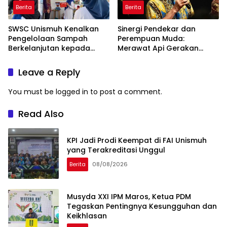
Berita
Berita
SWSC Unismuh Kenalkan
Sinergi Pendekar dan
Pengelolaan Sampah
Perempuan Muda:
Berkelanjutan kepada
Merawat Api Gerakan
Peserta Macca Student
Muhammadiyah
Visit
Leave a Reply
You must be
logged in
to post a comment.
Read Also
KPI Jadi Prodi Keempat di FAI Unismuh
yang Terakreditasi Unggul
Berita
08/08/2026
Musyda XXI IPM Maros, Ketua PDM
Tegaskan Pentingnya Kesungguhan dan
Keikhlasan