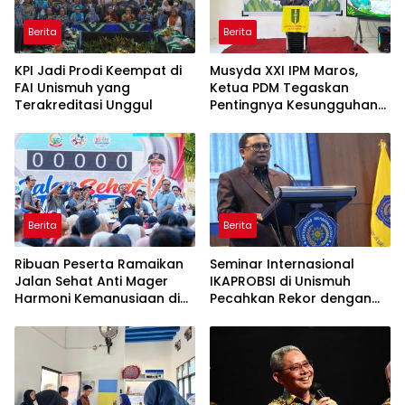
Berita
Berita
KPI Jadi Prodi Keempat di
Musyda XXI IPM Maros,
FAI Unismuh yang
Ketua PDM Tegaskan
Terakreditasi Unggul
Pentingnya Kesungguhan
dan Keikhlasan
Berita
Berita
Ribuan Peserta Ramaikan
Seminar Internasional
Jalan Sehat Anti Mager
IKAPROBSI di Unismuh
Harmoni Kemanusiaan di
Pecahkan Rekor dengan
Makassar
249 Makalah