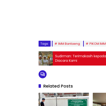
1
2
3
4
5
6
7
8
9
Tags:
IMM Bantaeng
PIKOM IMM
Sudirman: Terimakasih kepada
Diacara Kami
Related Posts