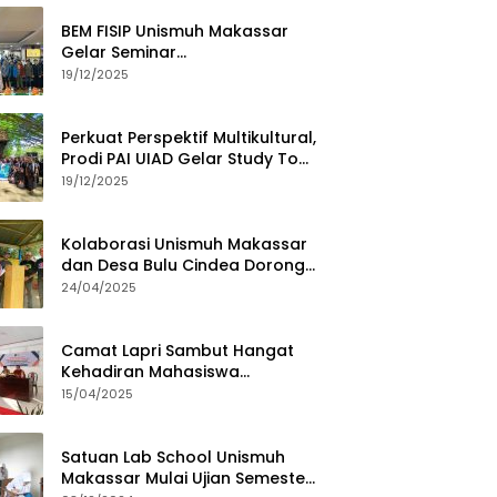
BEM FISIP Unismuh Makassar
Gelar Seminar
Keperempuanan, Bahas
19/12/2025
Tantangan Digital dan Budaya
Lokal
Perkuat Perspektif Multikultural,
Prodi PAI UIAD Gelar Study Tour
ke Kajang
19/12/2025
Kolaborasi Unismuh Makassar
dan Desa Bulu Cindea Dorong
Sentra Garam Industri
24/04/2025
Camat Lapri Sambut Hangat
Kehadiran Mahasiswa
PoltekMu
15/04/2025
Satuan Lab School Unismuh
Makassar Mulai Ujian Semester,