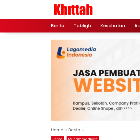
Skip
to
content
Berita
Tabligh
Kesehatan
Ai
Home
Berita
Berita
Muhammadiyah