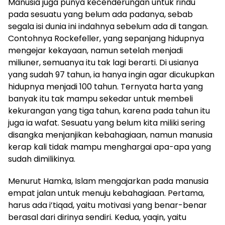
Manusia juga punya kecenderungan untuk rindu
pada sesuatu yang belum ada padanya, sebab
segala isi dunia ini indahnya sebelum ada di tangan.
Contohnya Rockefeller, yang sepanjang hidupnya
mengejar kekayaan, namun setelah menjadi
miliuner, semuanya itu tak lagi berarti. Di usianya
yang sudah 97 tahun, ia hanya ingin agar dicukupkan
hidupnya menjadi 100 tahun. Ternyata harta yang
banyak itu tak mampu sekedar untuk membeli
kekurangan yang tiga tahun, karena pada tahun itu
juga ia wafat. Sesuatu yang belum kita miliki sering
disangka menjanjikan kebahagiaan, namun manusia
kerap kali tidak mampu menghargai apa-apa yang
sudah dimilikinya.
Menurut Hamka, Islam mengajarkan pada manusia
empat jalan untuk menuju kebahagiaan. Pertama,
harus ada i’tiqad, yaitu motivasi yang benar-benar
berasal dari dirinya sendiri. Kedua, yaqin, yaitu