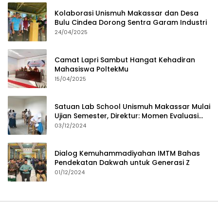
Kolaborasi Unismuh Makassar dan Desa
Bulu Cindea Dorong Sentra Garam Industri
24/04/2025
Camat Lapri Sambut Hangat Kehadiran
Mahasiswa PoltekMu
15/04/2025
Satuan Lab School Unismuh Makassar Mulai
Ujian Semester, Direktur: Momen Evaluasi
Proses Pembelajaran
03/12/2024
Dialog Kemuhammadiyahan IMTM Bahas
Pendekatan Dakwah untuk Generasi Z
01/12/2024