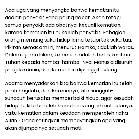
Ada juga yang menyangka bahwa kematian itu
adalah penyakit yang paling hebat. Akan tetapi
semua penyakit ada obatnya, kecuali kematian,
karena kematian itu bukanlah penyakit. Sebagian
orang memang suka hidup lama tetapi tak suka tua.
Pikiran semacam ini, menurut Hamka, tidaklah waras.
Dalam ajaran Islam, kematian adalah belas kasihan
Tuhan kepada hamba-hamba-Nya. Manusia disuruh
pergi ke dunia, dan kemudian dipanggil pulang.
Agama menyadarkan kita bahwa kematian itu telah
pasti bagi kita, dan karenanya, kita sungguh-
sungguh berusaha memperbaiki hidup, agar sesudah
hidup itu kita beroleh kematian yang nikmat adanya,
yaitu kematian dalam keadaan memperoleh ridha
Allah. Orang seringkali membayangkan apa yang
akan dijumpainya sesudah mati.