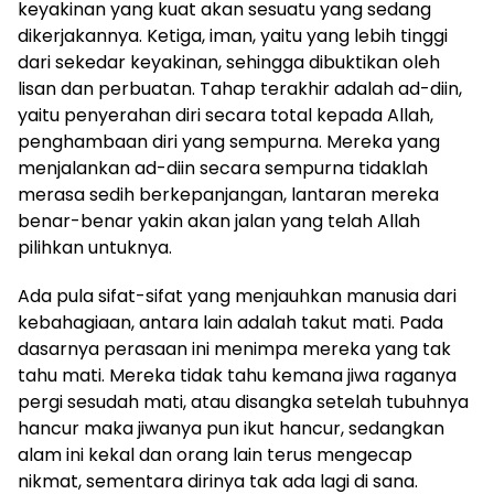
keyakinan yang kuat akan sesuatu yang sedang
dikerjakannya. Ketiga, iman, yaitu yang lebih tinggi
dari sekedar keyakinan, sehingga dibuktikan oleh
lisan dan perbuatan. Tahap terakhir adalah ad-diin,
yaitu penyerahan diri secara total kepada Allah,
penghambaan diri yang sempurna. Mereka yang
menjalankan ad-diin secara sempurna tidaklah
merasa sedih berkepanjangan, lantaran mereka
benar-benar yakin akan jalan yang telah Allah
pilihkan untuknya.
Ada pula sifat-sifat yang menjauhkan manusia dari
kebahagiaan, antara lain adalah takut mati. Pada
dasarnya perasaan ini menimpa mereka yang tak
tahu mati. Mereka tidak tahu kemana jiwa raganya
pergi sesudah mati, atau disangka setelah tubuhnya
hancur maka jiwanya pun ikut hancur, sedangkan
alam ini kekal dan orang lain terus mengecap
nikmat, sementara dirinya tak ada lagi di sana.