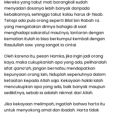
Mereka yang takut mati barangkali sudah
menyadari dosanya lebih banyak daripada
kebaikannya, sehingga takut kalau harus di-hisab.
Tetapi ada pula orang seperti Bilal bin Rabah ra.
yang mengatakan dirinya bahagia di saat
menghadapi sakaratul mautnya, lantaran dengan
kematian itulah ia bisa berkumpul kembali dengan
Rasulullah saw. yang sangat ia cintai.
Oleh karena itu, pesan Hamka, jika ingin jadi orang
kaya, maka cukupkanlah apa yang ada, peliharalah
sifat
qana’ah
, jangan bernafsu mendapatkan
kepunyaan orang lain, hiduplah sepenuhnya dalam
ketaatan kepada Allah saja. Kekayaan hakiki ialah
mencukupkan apa yang ada, baik banyak maupun
sedikitnya, sebab ia adalah nikmat dari Allah.
Jika kekayaan melimpah, ingatlah bahwa harta itu
untuk menyokong amal dan ibadah. Harta tidak