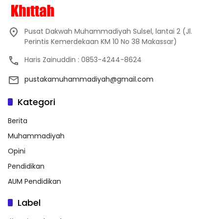
Pusat Dakwah Muhammadiyah Sulsel, lantai 2 (Jl.
Perintis Kemerdekaan KM 10 No 38 Makassar)
Haris Zainuddin : 0853-4244-8624
pustakamuhammadiyah@gmail.com
Kategori
Berita
Muhammadiyah
Opini
Pendidikan
AUM Pendidikan
Label