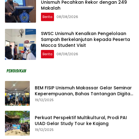
Unismuh Pecahkan Rekor dengan 249
Makalah
Berita
08/08/2026
SWSC Unismuh Kenalkan Pengelolaan
Sampah Berkelanjutan kepada Peserta
Macca Student Visit
Berita
08/08/2026
BEM FISIP Unismuh Makassar Gelar Seminar
Keperempuanan, Bahas Tantangan Digital
dan Budaya Lokal
19/12/2025
Perkuat Perspektif Multikultural, Prodi PAI
UIAD Gelar Study Tour ke Kajang
19/12/2025