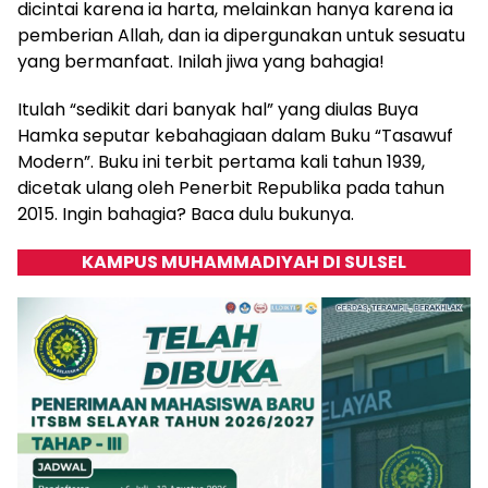
dicintai karena ia harta, melainkan hanya karena ia
pemberian Allah, dan ia dipergunakan untuk sesuatu
yang bermanfaat. Inilah jiwa yang bahagia!
Itulah “sedikit dari banyak hal” yang diulas Buya
Hamka seputar kebahagiaan dalam Buku “Tasawuf
Modern”. Buku ini terbit pertama kali tahun 1939,
dicetak ulang oleh Penerbit Republika pada tahun
2015. Ingin bahagia? Baca dulu bukunya.
KAMPUS MUHAMMADIYAH DI SULSEL