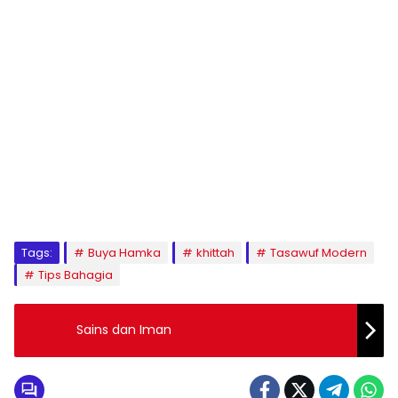
1
2
3
4
5
6
7
8
9
Tags:
Buya Hamka
khittah
Tasawuf Modern
Tips Bahagia
Sains dan Iman