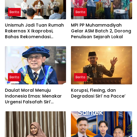
Berita
Berita
Unismuh Jadi Tuan Rumah
MPI PP Muhammadiyah
Rakernas X Ikaprobsi,
Gelar ASM Batch 2, Dorong
Bahas Rekomendasi
Penulisan Sejarah Lokal
Penguatan Bahasa
Indonesia di Tingkat
Global
Berita
Berita
Daulat Moral Menuju
Korupsi, Flexing, dan
Indonesia Emas: Menakar
Degradasi Siri’ na Pacce’
Urgensi Falsafah Siri’
naPacce di Tengah
Ancaman Kleptokrasi