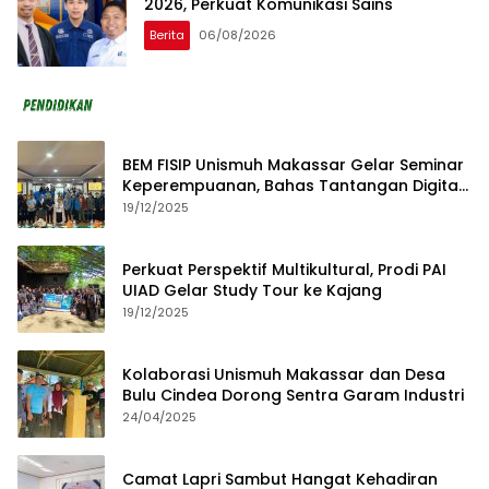
2026, Perkuat Komunikasi Sains
Berita
06/08/2026
BEM FISIP Unismuh Makassar Gelar Seminar
Keperempuanan, Bahas Tantangan Digital
dan Budaya Lokal
19/12/2025
Perkuat Perspektif Multikultural, Prodi PAI
UIAD Gelar Study Tour ke Kajang
19/12/2025
Kolaborasi Unismuh Makassar dan Desa
Bulu Cindea Dorong Sentra Garam Industri
24/04/2025
Camat Lapri Sambut Hangat Kehadiran