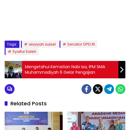
1
2
3
4
5
6
7
8
9
Tags:
aisyiyah sulsel
Senator DPD RI
Syaiful Saleh
Mengetahui Kematian Nabi Isa, IPM SMA
Muhammadiyah 6 Gelar Pengajian
Related Posts