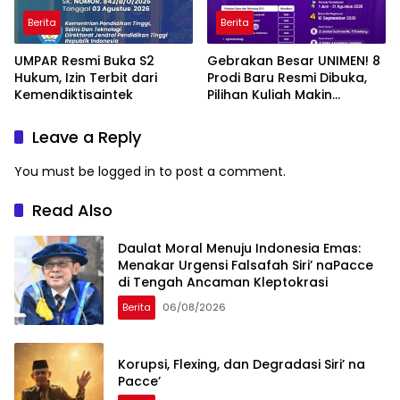
Berita
Berita
UMPAR Resmi Buka S2
Gebrakan Besar UNIMEN! 8
Hukum, Izin Terbit dari
Prodi Baru Resmi Dibuka,
Kemendiktisaintek
Pilihan Kuliah Makin
Lengkap
Leave a Reply
You must be
logged in
to post a comment.
Read Also
Daulat Moral Menuju Indonesia Emas:
Menakar Urgensi Falsafah Siri’ naPacce
di Tengah Ancaman Kleptokrasi
Berita
06/08/2026
Korupsi, Flexing, dan Degradasi Siri’ na
Pacce’