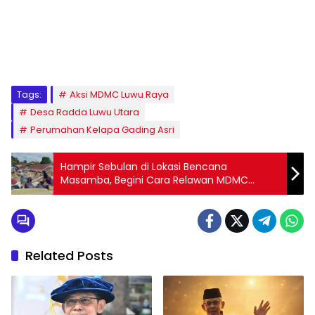
1
2
3
4
5
6
7
8
9
Tags:
Aksi MDMC Luwu Raya
Desa Radda Luwu Utara
Perumahan Kelapa Gading Asri
Hampir Sebulan di Lokasi Bencana
Masamba, Begini Cara Relawan MDMC
Melepas Penat
Related Posts