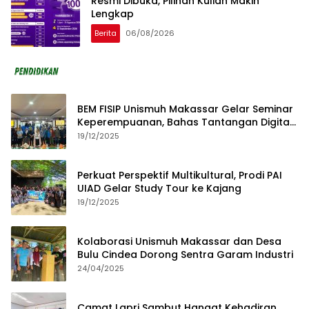
Resmi Dibuka, Pilihan Kuliah Makin
Lengkap
Berita
06/08/2026
BEM FISIP Unismuh Makassar Gelar Seminar
Keperempuanan, Bahas Tantangan Digital
dan Budaya Lokal
19/12/2025
Perkuat Perspektif Multikultural, Prodi PAI
UIAD Gelar Study Tour ke Kajang
19/12/2025
Kolaborasi Unismuh Makassar dan Desa
Bulu Cindea Dorong Sentra Garam Industri
24/04/2025
Camat Lapri Sambut Hangat Kehadiran