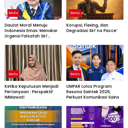
Berita
Berita
Daulat Moral Menuju
Korupsi, Flexing, dan
Indonesia Emas: Menakar
Degradasi Siri’ na Pacce’
Urgensi Falsafah Siri’
naPacce di Tengah
Ancaman Kleptokrasi
Berita
Berita
Ketika Keputusan Menjadi
UMPAR Lolos Program
Pertanyaan : Perspektif
Resona Saintek 2026,
IMMawati
Perkuat Komunikasi Sains