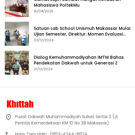
Mahasiswa PoltekMu
15/04/2025
Satuan Lab School Unismuh Makassar Mulai
Ujian Semester, Direktur: Momen Evaluasi
Proses Pembelajaran
03/12/2024
Dialog Kemuhammadiyahan IMTM Bahas
Pendekatan Dakwah untuk Generasi Z
01/12/2024
Pusat Dakwah Muhammadiyah Sulsel, lantai 2 (Jl.
Perintis Kemerdekaan KM 10 No 38 Makassar)
Haris Zainuddin : 0853-4244-8624