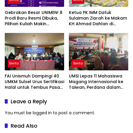
Gebrakan Besar UNIMEN! 8
Ketua PK IMM Datuk
Prodi Baru Resmi Dibuka,
Sulaiman Ziarah ke Makam
Pilihan Kuliah Makin
KH Ahmad Dahlan di
Lengkap
Yogyakarta
Berita
Berita
FAI Unismuh Dampingi 40
UMSi Lepas 11 Mahasiswa
UMKM Sulsel Urus Sertifikasi
Magang Internasional ke
Halal untuk Tembus Pasar
Taiwan, Perdana dalam
ASEAN
Sejarah Kampus
Leave a Reply
You must be
logged in
to post a comment.
Read Also