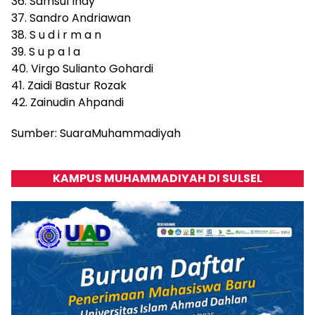
36. Samsul Inay
37. Sandro Andriawan
38. S u d i r m a n
39. S u p a l a
40. Virgo Sulianto Gohardi
41. Zaidi Bastur Rozak
42. Zainudin Ahpandi
Sumber: SuaraMuhammadiyah
KAMPUS MUHAMMADIYAH DI SULSEL