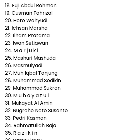
18. Fuji Abdul Rohman
19. Gusman Fahrizal
20. Horo Wahyudi
21. Ichsan Marsha
22. Ilham Pratama
23. Iwan Setiawan
24. M a r j u k i
25. Mashuri Mashuda
26. Masmulyadi
27. Muh Iqbal Tanjung
28. Muhammad Sodikin
29. Muhammad Sukron
30. M u h a y a t u l
31. Mukayat Al Amin
32. Nugroho Noto Susanto
33. Pedri Kasman
34. Rahmatullah Baja
35. R a z i k i n