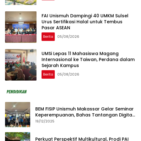
FAI Unismuh Dampingi 40 UMKM Sulsel
Urus Sertifikasi Halal untuk Tembus
Pasar ASEAN
Berita
05/08/2026
UMSi Lepas 11 Mahasiswa Magang
Internasional ke Taiwan, Perdana dalam
Sejarah Kampus
Berita
05/08/2026
BEM FISIP Unismuh Makassar Gelar Seminar
Keperempuanan, Bahas Tantangan Digital
dan Budaya Lokal
19/12/2025
Perkuat Perspektif Multikultural, Prodi PAI