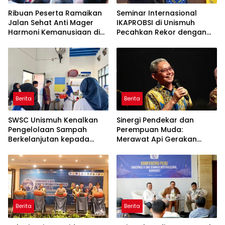
Ribuan Peserta Ramaikan
Seminar Internasional
Jalan Sehat Anti Mager
IKAPROBSI di Unismuh
Harmoni Kemanusiaan di
Pecahkan Rekor dengan
Makassar
249 Makalah
Berita
Berita
SWSC Unismuh Kenalkan
Sinergi Pendekar dan
Pengelolaan Sampah
Perempuan Muda:
Berkelanjutan kepada
Merawat Api Gerakan
Peserta Macca Student
Muhammadiyah
Visit
Berita
Berita