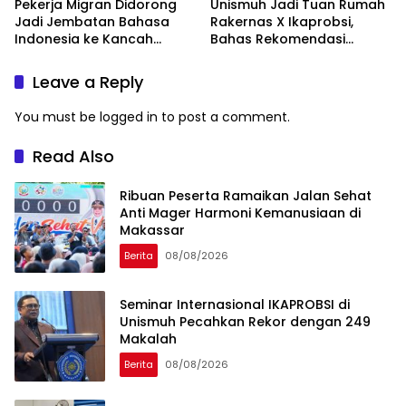
Pekerja Migran Didorong
Unismuh Jadi Tuan Rumah
Jadi Jembatan Bahasa
Rakernas X Ikaprobsi,
Indonesia ke Kancah
Bahas Rekomendasi
Global
Penguatan Bahasa
Indonesia di Tingkat
Leave a Reply
Global
You must be
logged in
to post a comment.
Read Also
Ribuan Peserta Ramaikan Jalan Sehat
Anti Mager Harmoni Kemanusiaan di
Makassar
Berita
08/08/2026
Seminar Internasional IKAPROBSI di
Unismuh Pecahkan Rekor dengan 249
Makalah
Berita
08/08/2026