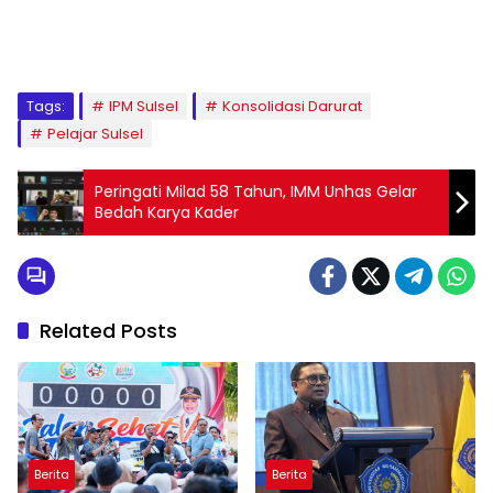
1
2
3
4
5
6
7
8
9
Tags:
IPM Sulsel
Konsolidasi Darurat
Pelajar Sulsel
Peringati Milad 58 Tahun, IMM Unhas Gelar
Bedah Karya Kader
Related Posts
Berita
Berita