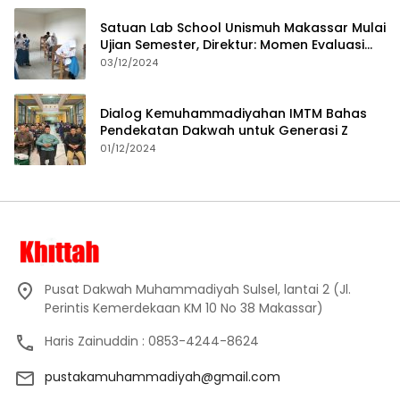
Satuan Lab School Unismuh Makassar Mulai
Ujian Semester, Direktur: Momen Evaluasi
Proses Pembelajaran
03/12/2024
Dialog Kemuhammadiyahan IMTM Bahas
Pendekatan Dakwah untuk Generasi Z
01/12/2024
Pusat Dakwah Muhammadiyah Sulsel, lantai 2 (Jl.
Perintis Kemerdekaan KM 10 No 38 Makassar)
Haris Zainuddin : 0853-4244-8624
pustakamuhammadiyah@gmail.com