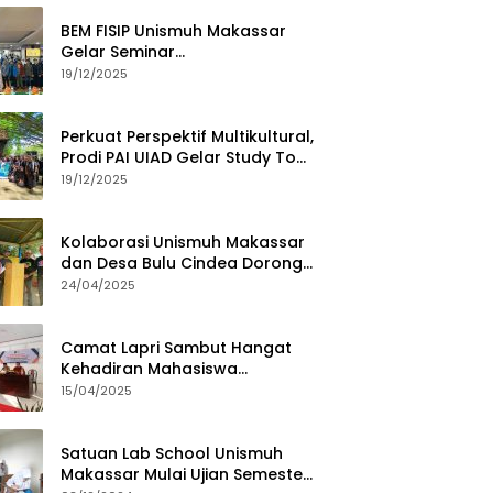
BEM FISIP Unismuh Makassar
Gelar Seminar
Keperempuanan, Bahas
19/12/2025
Tantangan Digital dan Budaya
Lokal
Perkuat Perspektif Multikultural,
Prodi PAI UIAD Gelar Study Tour
ke Kajang
19/12/2025
Kolaborasi Unismuh Makassar
dan Desa Bulu Cindea Dorong
Sentra Garam Industri
24/04/2025
Camat Lapri Sambut Hangat
Kehadiran Mahasiswa
PoltekMu
15/04/2025
Satuan Lab School Unismuh
Makassar Mulai Ujian Semester,