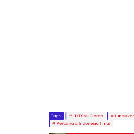
1
2
3
4
5
6
7
8
9
Tags:
ITKESMU Sidrap
Luncurka
Pertama di Indonesia Timur