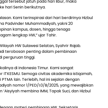
ggal tersebut jatuh pada hari libur, maka
 hari Senin berikutnya.
san. Kami terinspirasi dari hari berdirinya Hizbul
a Padvinder Muhammadiyah, yakni 20
impinan kampus, dosen, hingga tenaga
gam lengkap HW,” ujar Tahir.
Wilayah HW Sulawesi Selatan, Syahrir Rajab.
adi terobosan penting dalam pembinaan
 perguruan tinggi.
kalinya di Indonesia Timur. Kami sangat
 ITKESMU. Semoga civitas akademika istiqamah,
 PTMA lain. Terlebih, hal ini sejalan dengan
iyah nomor 1/PED/I.0/B/2025, yang mewajibkan
’Aisyiyah membina IMM, Tapak Suci, dan Hizbul
n dengan materi pembinaan HW. Sekretaris