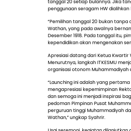
tanggal 20 setiap bulannya. Jika tan
penggunaan seragam HW dialihkan ke
“Pemilihan tanggal 20 bukan tanpa ala
Wathan, yang pada awalnya bernam
Desember 1918. Pada tanggal itu, p
kependidikan akan mengenakan sera
Apresiasi datang dari Ketua Kwartir 
Menurutnya, langkah ITKESMU menj
organisasi otonom Muhammadiyah di
“Launching ini adalah yang pertama 
mengapresiasi kepemimpinan Rektor
dan semoga ini menjadi inspirasi bagi
pedoman Pimpinan Pusat Muhammad
perguruan tinggi Muhammadiyah dan 
Wathan,” ungkap Syahrir.
Usai seremoni, kegiatan dilanjutka