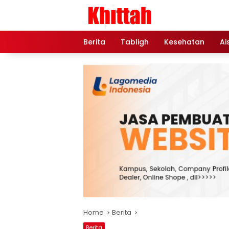
Skip
to
content
Berita
Tabligh
Kesehatan
Ai
Home
Berita
Berita