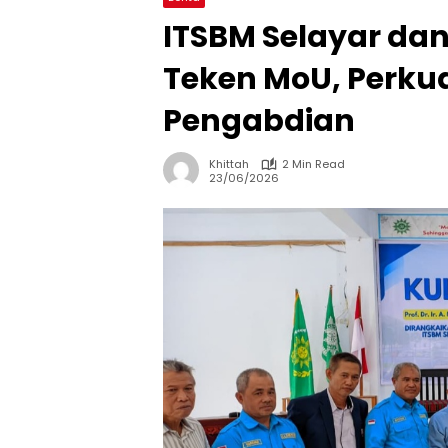
ITSBM Selayar da
Teken MoU, Perkua
Pengabdian
Khittah
2 Min Read
23/06/2026