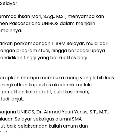
Selayar.
ammad Ihsan Mari, S.Ag., M.Si., menyampaikan
tmen Pascasarjana UNIBOS dalam menjalin
impinnya.
kan perkembangan ITSBM Selayar, mulai dari
gan program studi, hingga berbagai upaya
didikan tinggi yang berkualitas bagi
iharapkan mampu membuka ruang yang lebih luas
ningkatkan kapasitas akademik melalui
nelitian kolaboratif, publikasi ilmiah,
di lanjut.
rjana UNIBOS, Dr. Ahmad Yauri Yunus, S.T., M.T.,
auan Selayar sekaligus alumni SMA
 baik pelaksanaan kuliah umum dan