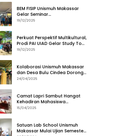
BEM FISIP Unismuh Makassar
Gelar Seminar
Keperempuanan, Bahas
19/12/2025
Tantangan Digital dan Budaya
Lokal
Perkuat Perspektif Multikultural,
Prodi PAI UIAD Gelar Study Tour
ke Kajang
19/12/2025
Kolaborasi Unismuh Makassar
dan Desa Bulu Cindea Dorong
Sentra Garam Industri
24/04/2025
Camat Lapri Sambut Hangat
Kehadiran Mahasiswa
PoltekMu
15/04/2025
Satuan Lab School Unismuh
Makassar Mulai Ujian Semester,