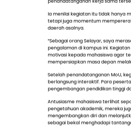
penandatanganan kerja sama terse
Ia menilai kegiatan itu tidak hany
tetapi juga momentum mempererat 
daerah asalnya.
“Sebagai orang Selayar, saya mera
pengalaman di kampus ini. Kegiatan
motivasi kepada mahasiswa agar teru
mempersiapkan masa depan melalui p
Setelah penandatanganan MoU, kegi
berlangsung interaktif. Para pes
pengembangan pendidikan tinggi da
Antusiasme mahasiswa terlihat sep
pengetahuan akademik, mereka jug
mengembangkan diri dan melanjutkan
sebagai bekal menghadapi tantang