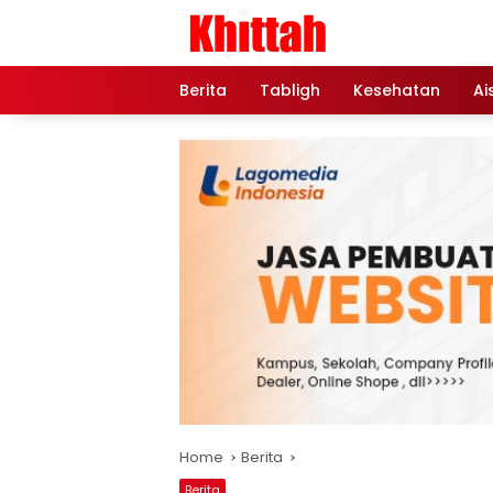
Skip
to
content
Berita
Tabligh
Kesehatan
Ai
Home
Berita
Berita