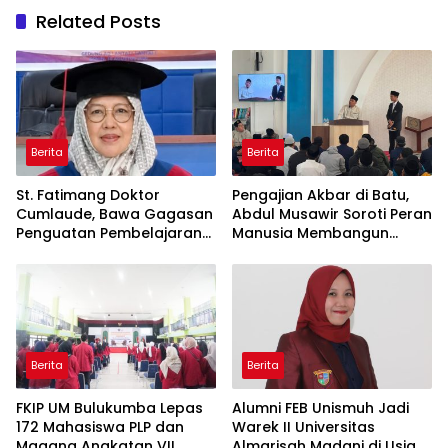
Related Posts
Berita
Berita
St. Fatimang Doktor
Pengajian Akbar di Batu,
Cumlaude, Bawa Gagasan
Abdul Musawir Soroti Peran
Penguatan Pembelajaran
Manusia Membangun
Elektromedis ke Pendidikan
Peradaban
Vokasi
Berita
Berita
FKIP UM Bulukumba Lepas
Alumni FEB Unismuh Jadi
172 Mahasiswa PLP dan
Warek II Universitas
Magang Angkatan VII
Almarisah Madani di Usia