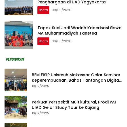
Penghargaan di UAD Yogyakarta
Berita
09/08/2026
Tapak Suci Jadi Wadah Kaderisasi Siswa
MA Muhammadiyah Tanetea
Berita
09/08/2026
BEM FISIP Unismuh Makassar Gelar Seminar
Keperempuanan, Bahas Tantangan Digital
dan Budaya Lokal
19/12/2025
Perkuat Perspektif Multikultural, Prodi PAI
UIAD Gelar Study Tour ke Kajang
19/12/2025