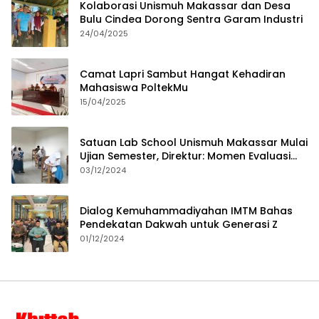
Kolaborasi Unismuh Makassar dan Desa
Bulu Cindea Dorong Sentra Garam Industri
24/04/2025
Camat Lapri Sambut Hangat Kehadiran
Mahasiswa PoltekMu
15/04/2025
Satuan Lab School Unismuh Makassar Mulai
Ujian Semester, Direktur: Momen Evaluasi
Proses Pembelajaran
03/12/2024
Dialog Kemuhammadiyahan IMTM Bahas
Pendekatan Dakwah untuk Generasi Z
01/12/2024