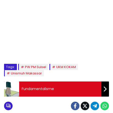
1
2
3
4
5
6
7
8
9
Tags:
PW PM Sulsel
UKM KOKAM
Unismuh Makassar
Fundamentalisme