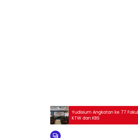
1
2
3
4
5
6
7
8
9
Yudisium Angkatan ke 77 Faku
KTW dan KBS