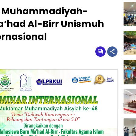
r Muhammadiyah-
a’had Al-Birr Unismuh
ernasional