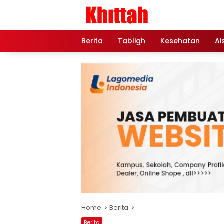
Skip
to
content
Berita
Tabligh
Kesehatan
Ai
Home
Berita
Berita