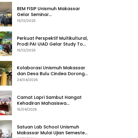
BEM FISIP Unismuh Makassar
Gelar Seminar
Keperempuanan, Bahas
19/12/2025
Tantangan Digital dan Budaya
Lokal
Perkuat Perspektif Multikultural,
Prodi PAI UIAD Gelar Study Tour
ke Kajang
19/12/2025
Kolaborasi Unismuh Makassar
dan Desa Bulu Cindea Dorong
Sentra Garam Industri
24/04/2025
Camat Lapri Sambut Hangat
Kehadiran Mahasiswa
PoltekMu
15/04/2025
Satuan Lab School Unismuh
Makassar Mulai Ujian Semester,