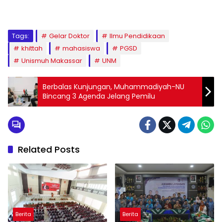
1
2
3
4
5
6
7
8
9
Tags:
Gelar Doktor
Ilmu Pendidikaan
khittah
mahasiswa
PGSD
Unismuh Makassar
UNM
Berbalas Kunjungan, Muhammadiyah-NU
Bincang 3 Agenda Jelang Pemilu
Related Posts
Berita
Berita