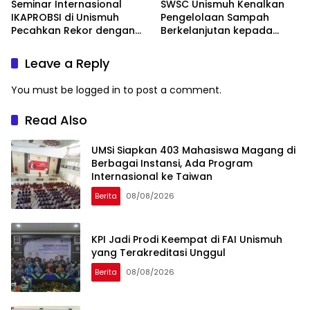
Seminar Internasional
SWSC Unismuh Kenalkan
IKAPROBSI di Unismuh
Pengelolaan Sampah
Pecahkan Rekor dengan
Berkelanjutan kepada
249 Makalah
Peserta Macca Student
Visit
Leave a Reply
You must be
logged in
to post a comment.
Read Also
UMSi Siapkan 403 Mahasiswa Magang di
Berbagai Instansi, Ada Program
Internasional ke Taiwan
Berita
08/08/2026
KPI Jadi Prodi Keempat di FAI Unismuh
yang Terakreditasi Unggul
Berita
08/08/2026