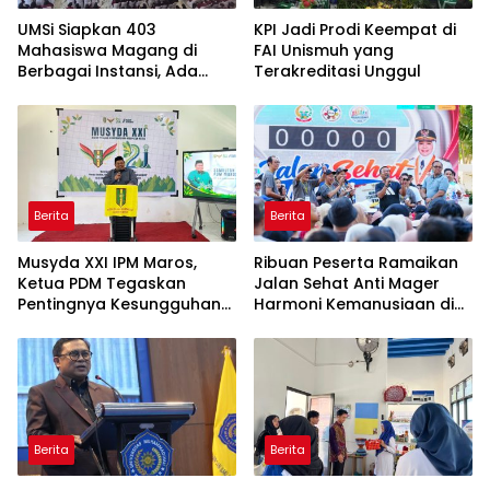
UMSi Siapkan 403
KPI Jadi Prodi Keempat di
Mahasiswa Magang di
FAI Unismuh yang
Berbagai Instansi, Ada
Terakreditasi Unggul
Program Internasional ke
Taiwan
Berita
Berita
Musyda XXI IPM Maros,
Ribuan Peserta Ramaikan
Ketua PDM Tegaskan
Jalan Sehat Anti Mager
Pentingnya Kesungguhan
Harmoni Kemanusiaan di
dan Keikhlasan
Makassar
Berita
Berita