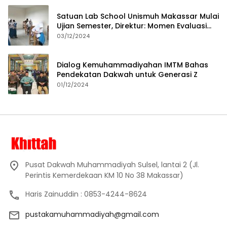
Satuan Lab School Unismuh Makassar Mulai
Ujian Semester, Direktur: Momen Evaluasi
Proses Pembelajaran
03/12/2024
Dialog Kemuhammadiyahan IMTM Bahas
Pendekatan Dakwah untuk Generasi Z
01/12/2024
Pusat Dakwah Muhammadiyah Sulsel, lantai 2 (Jl.
Perintis Kemerdekaan KM 10 No 38 Makassar)
Haris Zainuddin : 0853-4244-8624
pustakamuhammadiyah@gmail.com