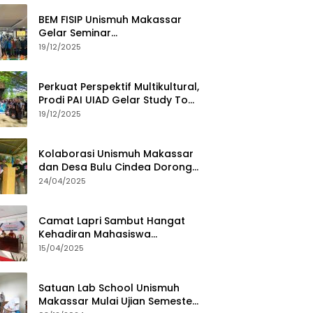
BEM FISIP Unismuh Makassar
Gelar Seminar
Keperempuanan, Bahas
19/12/2025
Tantangan Digital dan Budaya
Lokal
Perkuat Perspektif Multikultural,
Prodi PAI UIAD Gelar Study Tour
ke Kajang
19/12/2025
Kolaborasi Unismuh Makassar
dan Desa Bulu Cindea Dorong
Sentra Garam Industri
24/04/2025
Camat Lapri Sambut Hangat
Kehadiran Mahasiswa
PoltekMu
15/04/2025
Satuan Lab School Unismuh
Makassar Mulai Ujian Semester,