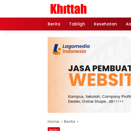
Skip
to
content
Berita
Tabligh
Kesehatan
Ai
Home
Berita
Berita