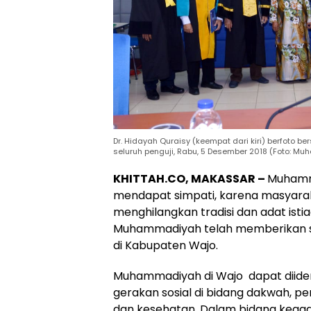
Dr. Hidayah Quraisy (keempat dari kiri) berfoto 
seluruh penguji, Rabu, 5 Desember 2018 (Foto: 
KHITTAH.CO, MAKASSAR –
Muhamma
mendapat simpati, karena masyarak
menghilangkan tradisi dan adat istia
Muhammadiyah telah memberikan su
di Kabupaten Wajo.
Muhammadiyah di Wajo dapat diidenti
gerakan sosial di bidang dakwah, pe
dan kesehatan. Dalam bidang keag