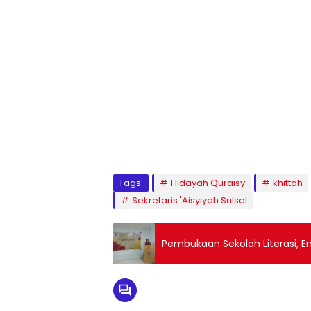
1
2
3
4
5
6
7
8
9
Tags:
Hidayah Quraisy
khittah
Sekretaris 'Aisyiyah Sulsel
Pembukaan Sekolah Literasi, E