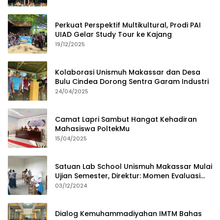
Perkuat Perspektif Multikultural, Prodi PAI
UIAD Gelar Study Tour ke Kajang
19/12/2025
Kolaborasi Unismuh Makassar dan Desa
Bulu Cindea Dorong Sentra Garam Industri
24/04/2025
Camat Lapri Sambut Hangat Kehadiran
Mahasiswa PoltekMu
15/04/2025
Satuan Lab School Unismuh Makassar Mulai
Ujian Semester, Direktur: Momen Evaluasi
Proses Pembelajaran
03/12/2024
Dialog Kemuhammadiyahan IMTM Bahas