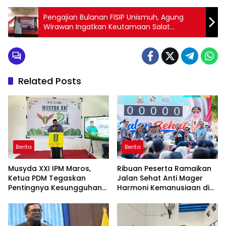
Pengajian Bulanan FISIP Unismuh, Agung
Wirawan Ingatkan Keutamaan Salat
Berjamaah
Related Posts
Berita
Berita
Musyda XXI IPM Maros,
Ribuan Peserta Ramaikan
Ketua PDM Tegaskan
Jalan Sehat Anti Mager
Pentingnya Kesungguhan
Harmoni Kemanusiaan di
dan Keikhlasan
Makassar