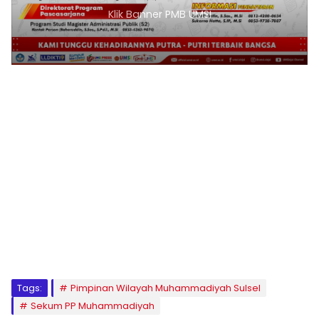
Klik Banner PMB UMSI
1
2
3
4
5
6
7
8
9
Tags:
Pimpinan Wilayah Muhammadiyah Sulsel
Sekum PP Muhammadiyah