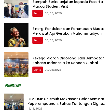
Sampah Berkelanjutan kepada Peserta
Macca Student Visit
Berita
08/08/2026
Sinergi Pendekar dan Perempuan Muda:
Merawat Api Gerakan Muhammadiyah
Berita
08/08/2026
Pekerja Migran Didorong Jadi Jembatan
Bahasa Indonesia ke Kancah Global
Berita
07/08/2026
BEM FISIP Unismuh Makassar Gelar Seminar
Keperempuanan, Bahas Tantangan Digital
dan Budaya Lokal
19/12/2025