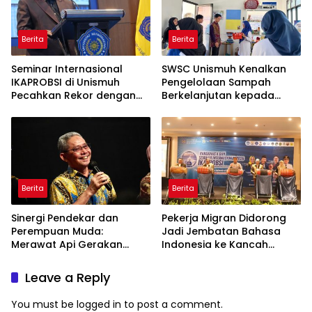
Berita
Berita
Seminar Internasional
SWSC Unismuh Kenalkan
IKAPROBSI di Unismuh
Pengelolaan Sampah
Pecahkan Rekor dengan
Berkelanjutan kepada
249 Makalah
Peserta Macca Student
Visit
Berita
Berita
Sinergi Pendekar dan
Pekerja Migran Didorong
Perempuan Muda:
Jadi Jembatan Bahasa
Merawat Api Gerakan
Indonesia ke Kancah
Muhammadiyah
Global
Leave a Reply
You must be
logged in
to post a comment.