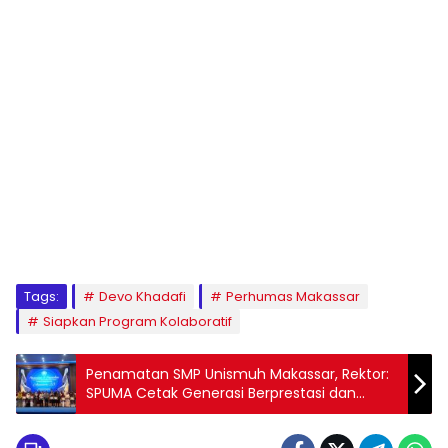
1
2
3
4
5
6
7
8
9
Tags:
Devo Khadafi
Perhumas Makassar
Siapkan Program Kolaboratif
Penamatan SMP Unismuh Makassar, Rektor:
SPUMA Cetak Generasi Berprestasi dan
Qur’ani