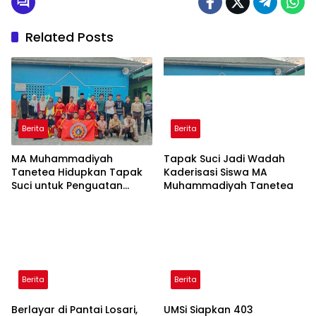
Related Posts
Berita
Berita
MA Muhammadiyah
Tapak Suci Jadi Wadah
Tanetea Hidupkan Tapak
Kaderisasi Siswa MA
Suci untuk Penguatan
Muhammadiyah Tanetea
Karakter Siswa
Berita
Berita
Berlayar di Pantai Losari,
UMSi Siapkan 403