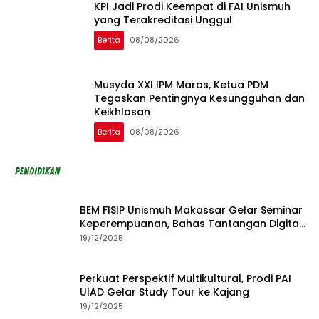
KPI Jadi Prodi Keempat di FAI Unismuh
yang Terakreditasi Unggul
Berita
08/08/2026
Musyda XXI IPM Maros, Ketua PDM
Tegaskan Pentingnya Kesungguhan dan
Keikhlasan
Berita
08/08/2026
BEM FISIP Unismuh Makassar Gelar Seminar
Keperempuanan, Bahas Tantangan Digital
dan Budaya Lokal
19/12/2025
Perkuat Perspektif Multikultural, Prodi PAI
UIAD Gelar Study Tour ke Kajang
19/12/2025