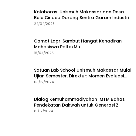
Kolaborasi Unismuh Makassar dan Desa
Bulu Cindea Dorong Sentra Garam Industri
24/04/2025
Camat Lapri Sambut Hangat Kehadiran
Mahasiswa PoltekMu
15/04/2025
Satuan Lab School Unismuh Makassar Mulai
Ujian Semester, Direktur: Momen Evaluasi
Proses Pembelajaran
03/12/2024
Dialog Kemuhammadiyahan IMTM Bahas
Pendekatan Dakwah untuk Generasi Z
01/12/2024