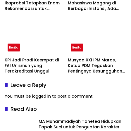
Ikaprobsi Tetapkan Enam
Mahasiswa Magang di
Rekomendasi untuk
Berbagai Instansi, Ada
Bahasa Indonesia
Program Internasional ke
Taiwan
Berita
Berita
KPI Jadi Prodi Keempat di
Musyda XXI IPM Maros,
FAI Unismuh yang
Ketua PDM Tegaskan
Terakreditasi Unggul
Pentingnya Kesungguhan
dan Keikhlasan
Leave a Reply
You must be
logged in
to post a comment.
Read Also
MA Muhammadiyah Tanetea Hidupkan
Tapak Suci untuk Penguatan Karakter