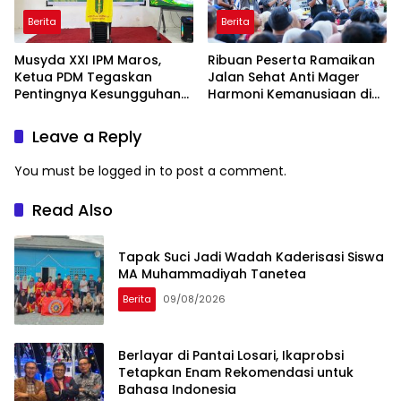
Berita
Berita
Musyda XXI IPM Maros,
Ribuan Peserta Ramaikan
Ketua PDM Tegaskan
Jalan Sehat Anti Mager
Pentingnya Kesungguhan
Harmoni Kemanusiaan di
dan Keikhlasan
Makassar
Leave a Reply
You must be
logged in
to post a comment.
Read Also
Tapak Suci Jadi Wadah Kaderisasi Siswa
MA Muhammadiyah Tanetea
Berita
09/08/2026
Berlayar di Pantai Losari, Ikaprobsi
Tetapkan Enam Rekomendasi untuk
Bahasa Indonesia