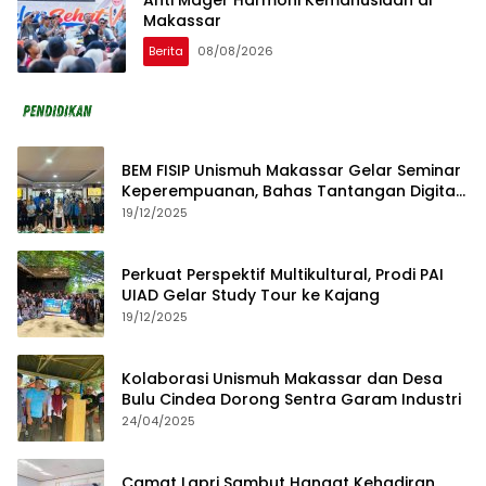
Anti Mager Harmoni Kemanusiaan di
Makassar
Berita
08/08/2026
BEM FISIP Unismuh Makassar Gelar Seminar
Keperempuanan, Bahas Tantangan Digital
dan Budaya Lokal
19/12/2025
Perkuat Perspektif Multikultural, Prodi PAI
UIAD Gelar Study Tour ke Kajang
19/12/2025
Kolaborasi Unismuh Makassar dan Desa
Bulu Cindea Dorong Sentra Garam Industri
24/04/2025
Camat Lapri Sambut Hangat Kehadiran