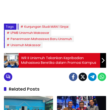
1
2
3
4
5
6
7
8
9
Tags:
Kunjungan Studi MAN 1 Sinjai
LPMB Unismuh Makassar
Penerimaan Mahasiswa Baru Unismuh
Unismuh Makassar
WR II Unismuh Tekankan Kepribadian
Mahasiswa Beretika dalam Promosi Kampus
Related Posts