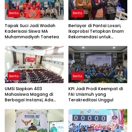
Berita
Berita
Tapak Suci Jadi Wadah
Berlayar di Pantai Losari,
Kaderisasi Siswa MA
Ikaprobsi Tetapkan Enam
Muhammadiyah Tanetea
Rekomendasi untuk
Bahasa Indonesia
Berita
Berita
UMSi Siapkan 403
KPI Jadi Prodi Keempat di
Mahasiswa Magang di
FAI Unismuh yang
Berbagai Instansi, Ada
Terakreditasi Unggul
Program Internasional ke
Taiwan