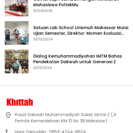
Mahasiswa PoltekMu
15/04/2025
Satuan Lab School Unismuh Makassar Mulai
Ujian Semester, Direktur: Momen Evaluasi
Proses Pembelajaran
03/12/2024
Dialog Kemuhammadiyahan IMTM Bahas
Pendekatan Dakwah untuk Generasi Z
01/12/2024
Pusat Dakwah Muhammadiyah Sulsel, lantai 2 (Jl.
Perintis Kemerdekaan KM 10 No 38 Makassar)
Haris Zainuddin : 0853-4244-8624