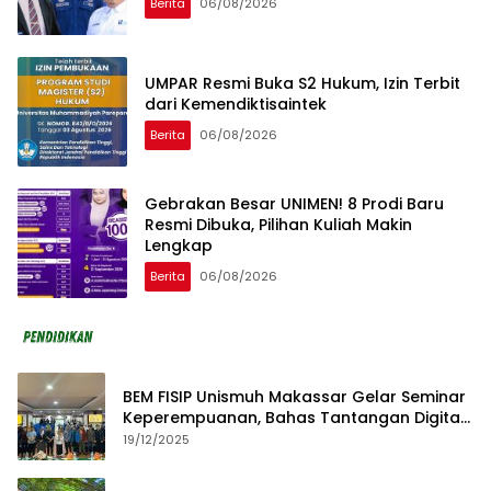
Berita
06/08/2026
UMPAR Resmi Buka S2 Hukum, Izin Terbit
dari Kemendiktisaintek
Berita
06/08/2026
Gebrakan Besar UNIMEN! 8 Prodi Baru
Resmi Dibuka, Pilihan Kuliah Makin
Lengkap
Berita
06/08/2026
BEM FISIP Unismuh Makassar Gelar Seminar
Keperempuanan, Bahas Tantangan Digital
dan Budaya Lokal
19/12/2025