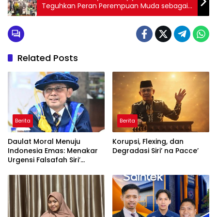
Teguhkan Peran Perempuan Muda sebagai
Agen Transformasi Sosial
Related Posts
Berita
Berita
Daulat Moral Menuju
Korupsi, Flexing, dan
Indonesia Emas: Menakar
Degradasi Siri’ na Pacce’
Urgensi Falsafah Siri’
naPacce di Tengah
Ancaman Kleptokrasi