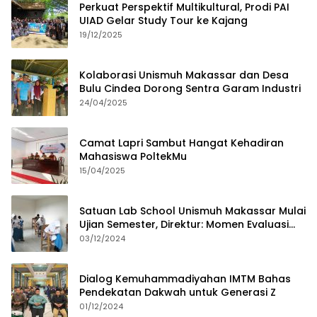
Perkuat Perspektif Multikultural, Prodi PAI
UIAD Gelar Study Tour ke Kajang
19/12/2025
Kolaborasi Unismuh Makassar dan Desa
Bulu Cindea Dorong Sentra Garam Industri
24/04/2025
Camat Lapri Sambut Hangat Kehadiran
Mahasiswa PoltekMu
15/04/2025
Satuan Lab School Unismuh Makassar Mulai
Ujian Semester, Direktur: Momen Evaluasi
Proses Pembelajaran
03/12/2024
Dialog Kemuhammadiyahan IMTM Bahas
Pendekatan Dakwah untuk Generasi Z
01/12/2024