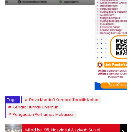
1
2
3
4
5
6
7
8
9
Tags:
Devo Khadafi Kembali Terpilih Ketua
Kepala Humas Unismuh
Penguatan Perhumas Makassar
Milad ke-95, Nasyiatul Aisyiyah Sulsel