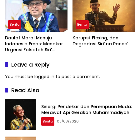
Global
Berita
Berita
Daulat Moral Menuju
Korupsi, Flexing, dan
Indonesia Emas: Menakar
Degradasi Siri’ na Pacce’
Urgensi Falsafah Siri’
naPacce di Tengah
Ancaman Kleptokrasi
Leave a Reply
You must be
logged in
to post a comment.
Read Also
Sinergi Pendekar dan Perempuan Muda:
Merawat Api Gerakan Muhammadiyah
Berita
08/08/2026