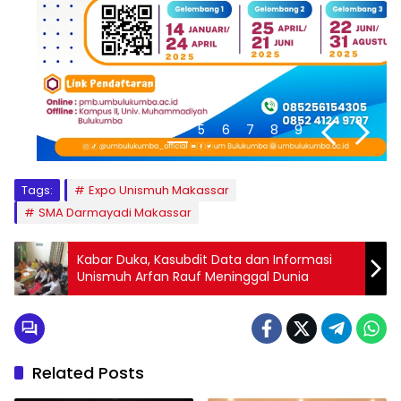
1
2
3
4
5
6
7
8
9
Tags:
Expo Unismuh Makassar
SMA Darmayadi Makassar
Kabar Duka, Kasubdit Data dan Informasi
Unismuh Arfan Rauf Meninggal Dunia
Related Posts