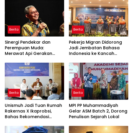
Berita
Berita
Sinergi Pendekar dan
Pekerja Migran Didorong
Perempuan Muda:
Jadi Jembatan Bahasa
Merawat Api Gerakan
Indonesia ke Kancah
Muhammadiyah
Global
Berita
Berita
Unismuh Jadi Tuan Rumah
MPI PP Muhammadiyah
Rakernas X Ikaprobsi,
Gelar ASM Batch 2, Dorong
Bahas Rekomendasi
Penulisan Sejarah Lokal
Penguatan Bahasa
Indonesia di Tingkat