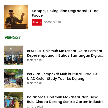
Korupsi, Flexing, dan Degradasi Siri’ na
Pacce’
Berita
06/08/2026
BEM FISIP Unismuh Makassar Gelar Seminar
Keperempuanan, Bahas Tantangan Digital
dan Budaya Lokal
19/12/2025
Perkuat Perspektif Multikultural, Prodi PAI
UIAD Gelar Study Tour ke Kajang
19/12/2025
Kolaborasi Unismuh Makassar dan Desa
Bulu Cindea Dorong Sentra Garam Industri
24/04/2025