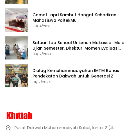
Camat Lapri Sambut Hangat Kehadiran
Mahasiswa PoltekMu
15/04/2025
Satuan Lab School Unismuh Makassar Mulai
Ujian Semester, Direktur: Momen Evaluasi
Proses Pembelajaran
03/12/2024
Dialog Kemuhammadiyahan IMTM Bahas
Pendekatan Dakwah untuk Generasi Z
01/12/2024
Pusat Dakwah Muhammadiyah Sulsel, lantai 2 (Jl.