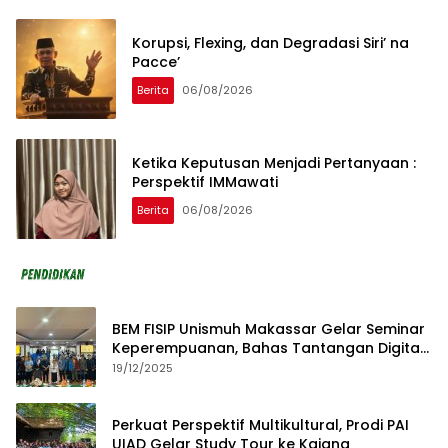
Korupsi, Flexing, dan Degradasi Siri’ na
Pacce’
Berita
06/08/2026
Ketika Keputusan Menjadi Pertanyaan :
Perspektif IMMawati
Berita
06/08/2026
BEM FISIP Unismuh Makassar Gelar Seminar
Keperempuanan, Bahas Tantangan Digital
dan Budaya Lokal
19/12/2025
Perkuat Perspektif Multikultural, Prodi PAI
UIAD Gelar Study Tour ke Kajang