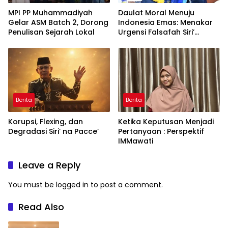
MPI PP Muhammadiyah
Daulat Moral Menuju
Gelar ASM Batch 2, Dorong
Indonesia Emas: Menakar
Penulisan Sejarah Lokal
Urgensi Falsafah Siri’
naPacce di Tengah
Ancaman Kleptokrasi
Berita
Berita
Korupsi, Flexing, dan
Ketika Keputusan Menjadi
Degradasi Siri’ na Pacce’
Pertanyaan : Perspektif
IMMawati
Leave a Reply
You must be
logged in
to post a comment.
Read Also