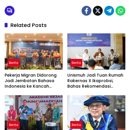
Related Posts
Berita
Berita
Pekerja Migran Didorong
Unismuh Jadi Tuan Rumah
Jadi Jembatan Bahasa
Rakernas X Ikaprobsi,
Indonesia ke Kancah
Bahas Rekomendasi
Global
Penguatan Bahasa
Indonesia di Tingkat
Global
Berita
Berita