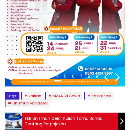
1
2
3
4
5
6
7
8
9
Tags:
khittah
SMAN 21 Gowa
sosialisasi
Unismuh Makassar
FEB Unismuh Gelar Kuliah Tamu Bahas
Tentang Perpajakan