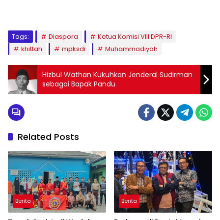
1
2
3
4
5
6
7
8
9
Tags:
Diaspora
Ketua Komisi VIII DPR-RI
khittah
mpksdi
Muhammadiyah
Hizbul Wathan Kukuhkan Jenderal Sudirman
sebagai Bapak Pandu
Related Posts
Berita
Berita