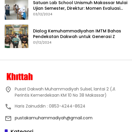
Satuan Lab School Unismuh Makassar Mulai
Ujian Semester, Direktur: Momen Evaluasi
Proses Pembelajaran
03/12/2024
Dialog Kemuhammadiyahan IMTM Bahas
Pendekatan Dakwah untuk Generasi Z
01/12/2024
Pusat Dakwah Muhammadiyah Sulsel, lantai 2 (Jl.
Perintis Kemerdekaan KM 10 No 38 Makassar)
Haris Zainuddin : 0853-4244-8624
pustakamuhammadiyah@gmail.com
Kategori