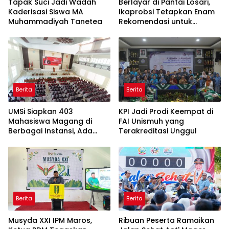
Tapak Suci Jadi Wadah
Berlayar di Pantai Losari,
Kaderisasi Siswa MA
Ikaprobsi Tetapkan Enam
Muhammadiyah Tanetea
Rekomendasi untuk
Bahasa Indonesia
Berita
Berita
UMSi Siapkan 403
KPI Jadi Prodi Keempat di
Mahasiswa Magang di
FAI Unismuh yang
Berbagai Instansi, Ada
Terakreditasi Unggul
Program Internasional ke
Taiwan
Berita
Berita
Musyda XXI IPM Maros,
Ribuan Peserta Ramaikan