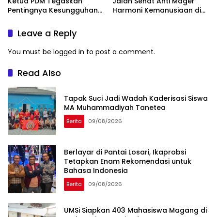
Ketua PDM Tegaskan
Jalan Sehat Anti Mager
Pentingnya Kesungguhan
Harmoni Kemanusiaan di
dan Keikhlasan
Makassar
Leave a Reply
You must be
logged in
to post a comment.
Read Also
Tapak Suci Jadi Wadah Kaderisasi Siswa
MA Muhammadiyah Tanetea
Berita
09/08/2026
Berlayar di Pantai Losari, Ikaprobsi
Tetapkan Enam Rekomendasi untuk
Bahasa Indonesia
Berita
09/08/2026
UMSi Siapkan 403 Mahasiswa Magang di