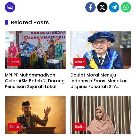
Related Posts
Berita
Berita
MPI PP Muhammadiyah
Daulat Moral Menuju
Gelar ASM Batch 2, Dorong
Indonesia Emas: Menakar
Penulisan Sejarah Lokal
Urgensi Falsafah Siri’
naPacce di Tengah
Ancaman Kleptokrasi
Berita
Berita