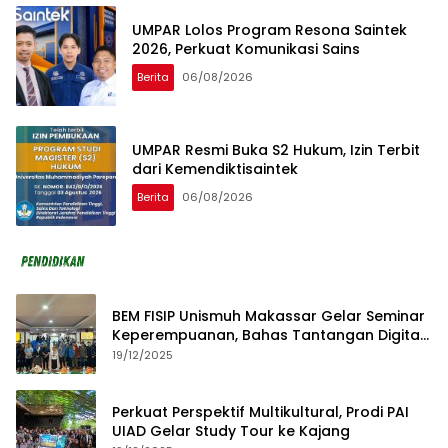
UMPAR Lolos Program Resona Saintek
2026, Perkuat Komunikasi Sains
Berita
06/08/2026
UMPAR Resmi Buka S2 Hukum, Izin Terbit
dari Kemendiktisaintek
Berita
06/08/2026
BEM FISIP Unismuh Makassar Gelar Seminar
Keperempuanan, Bahas Tantangan Digital
dan Budaya Lokal
19/12/2025
Perkuat Perspektif Multikultural, Prodi PAI
UIAD Gelar Study Tour ke Kajang