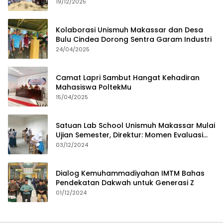
19/12/2025
Kolaborasi Unismuh Makassar dan Desa
Bulu Cindea Dorong Sentra Garam Industri
24/04/2025
Camat Lapri Sambut Hangat Kehadiran
Mahasiswa PoltekMu
15/04/2025
Satuan Lab School Unismuh Makassar Mulai
Ujian Semester, Direktur: Momen Evaluasi
Proses Pembelajaran
03/12/2024
Dialog Kemuhammadiyahan IMTM Bahas
Pendekatan Dakwah untuk Generasi Z
01/12/2024