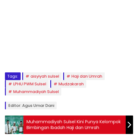
1
2
3
4
5
6
7
8
9
Tags:
aisyiyah sulsel
Haji dan Umrah
LPHU PWM Sulsel
Mudzakarah
Muhammadiyah Sulsel
Editor: Agus Umar Dani
Muhammadiyah Sulsel Kini Punya Kelompok
Bimbingan Ibadah Haji dan Umrah