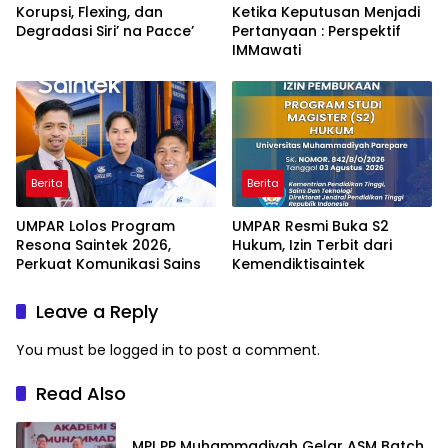
Korupsi, Flexing, dan
Ketika Keputusan Menjadi
Degradasi Siri’ na Pacce’
Pertanyaan : Perspektif
IMMawati
Berita
Berita
UMPAR Lolos Program
UMPAR Resmi Buka S2
Resona Saintek 2026,
Hukum, Izin Terbit dari
Perkuat Komunikasi Sains
Kemendiktisaintek
Leave a Reply
You must be
logged in
to post a comment.
Read Also
MPI PP Muhammadiyah Gelar ASM Batch