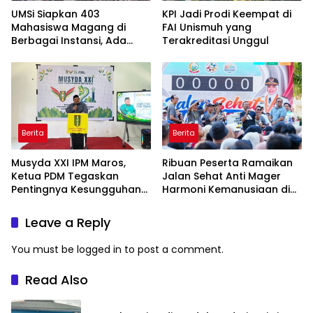
UMSi Siapkan 403
KPI Jadi Prodi Keempat di
Mahasiswa Magang di
FAI Unismuh yang
Berbagai Instansi, Ada
Terakreditasi Unggul
Program Internasional ke
Taiwan
Berita
Berita
Musyda XXI IPM Maros,
Ribuan Peserta Ramaikan
Ketua PDM Tegaskan
Jalan Sehat Anti Mager
Pentingnya Kesungguhan
Harmoni Kemanusiaan di
dan Keikhlasan
Makassar
Leave a Reply
You must be
logged in
to post a comment.
Read Also