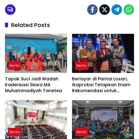
Related Posts
Berita
Berita
Tapak Suci Jadi Wadah
Berlayar di Pantai Losari,
Kaderisasi Siswa MA
Ikaprobsi Tetapkan Enam
Muhammadiyah Tanetea
Rekomendasi untuk
Bahasa Indonesia
Berita
Berita