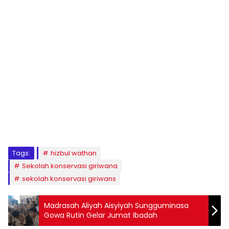
1
2
3
4
5
6
7
8
9
Tags:
hizbul wathan
Sekolah konservasi giriwana
sekolah konservasi giriwans
Madrasah Aliyah Aisyiyah Sungguminasa
Gowa Rutin Gelar Jumat Ibadah