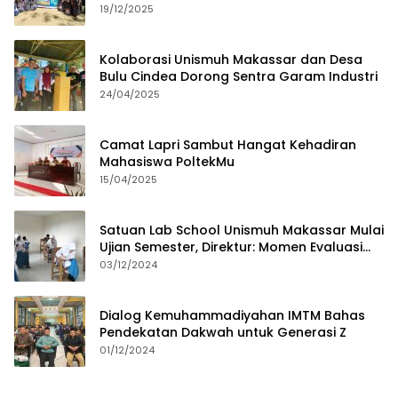
19/12/2025
Kolaborasi Unismuh Makassar dan Desa
Bulu Cindea Dorong Sentra Garam Industri
24/04/2025
Camat Lapri Sambut Hangat Kehadiran
Mahasiswa PoltekMu
15/04/2025
Satuan Lab School Unismuh Makassar Mulai
Ujian Semester, Direktur: Momen Evaluasi
Proses Pembelajaran
03/12/2024
Dialog Kemuhammadiyahan IMTM Bahas
Pendekatan Dakwah untuk Generasi Z
01/12/2024