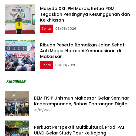
Musyda XXI IPM Maros, Ketua PDM
Tegaskan Pentingnya Kesungguhan dan
Keikhlasan
Berita
08/08/2026
Ribuan Peserta Ramaikan Jalan Sehat
Anti Mager Harmoni Kemanusiaan di
Makassar
Berita
08/08/2026
BEM FISIP Unismuh Makassar Gelar Seminar
Keperempuanan, Bahas Tantangan Digital
dan Budaya Lokal
19/12/2025
Perkuat Perspektif Multikultural, Prodi PAI
UIAD Gelar Study Tour ke Kajang