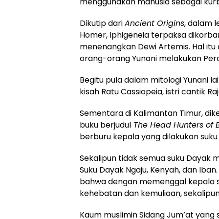
menggunakan manusia sebagai kur
Dikutip dari
Ancient Origins
, dalam l
Homer, Iphigeneia terpaksa dikor
menenangkan Dewi Artemis. Hal itu 
orang-orang Yunani melakukan Per
Begitu pula dalam mitologi Yunani l
kisah Ratu Cassiopeia, istri cantik R
Sementara di Kalimantan Timur, dike
buku berjudul
The Head Hunters of 
berburu kepala yang dilakukan suku
Sekalipun tidak semua suku Dayak m
Suku Dayak Ngaju, Kenyah, dan Iban. 
bahwa dengan memenggal kepala s
kehebatan dan kemuliaan, sekalipun tr
Kaum muslimin Sidang Jum’at yang