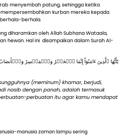
 Arab menyembah patung, sehingga ketika
a mempersembahkan kurban mereka kepada
 berhala-berhala.
yang diharamkan oleh Allah Subhana Wataala,
n hewan. Hal ini disampaikan dalam Surah Al-
يَٰٓأَيُّهَا ٱلَّذِينَ ءَامَنُوٓاْ إِنَّمَا ٱلۡخَمۡرُ وَٱلۡمَيۡسِرُ وَٱلۡأَ
esungguhnya (meminum) khamar, berjudi,
ndi nasib dengan panah, adalah termasuk
 perbuatan-perbuatan itu agar kamu mendapat
anusia-manusia zaman lampu sering