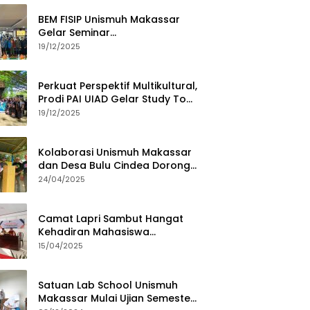
BEM FISIP Unismuh Makassar
Gelar Seminar
Keperempuanan, Bahas
19/12/2025
Tantangan Digital dan Budaya
Lokal
Perkuat Perspektif Multikultural,
Prodi PAI UIAD Gelar Study Tour
ke Kajang
19/12/2025
Kolaborasi Unismuh Makassar
dan Desa Bulu Cindea Dorong
Sentra Garam Industri
24/04/2025
Camat Lapri Sambut Hangat
Kehadiran Mahasiswa
PoltekMu
15/04/2025
Satuan Lab School Unismuh
Makassar Mulai Ujian Semester,