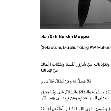
oleh
Dr Ir Nurdin Mappa
(Sekretaris Majelis Tablig PW Muha
هِ وَنَعُوْذُ بِاللهِ مِنْ شُرُوْرِ اَنْفُسِنَا وَسَيِّئَاتِ اَعْمَالِنَا
مَنْ يَهْدِ اللهُ
فَلاَ مُضِلَّ لَهُ وَمَنْ يُضْلِلْ فَلاَ هَادِيَ
بْدُهُ وَرَسُوْلُهُ وَالصَّلاَةُ وَالسَّلاَمُ عَلَى نَبِيِّنَا مُحَمَّدٍ
وَعَلَى اَلِهِ وَاَصْحَابِهِ وَمَنْ تَبِعَهُ اِلَى يَوْمِ الدِّيْنِ
مْ وَنَفْسِيْ بِتَقْوَى اللهِ فَقَدْ فَازَ الْمُتَّقُوْنَ اَمَّا بَعْدُ