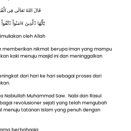
قَالَ اللهُ تَعَالَى فِى الْقُرْآنِ الْكَرِيْمِ أَعُوذُ بِاللَّهِ مِنَ الشَّيْطَانِ الرَّجِيمِ يٰٓ
يَٰٓأَيُّهَا ٱلَّذِينَ ءَامَنُواْ ٱتَّقُواْ ٱللَّهَ حَقَّ تُقَاتِهِۦ وَلَا تَمُوتُنَّ إِلَّا وَأَنتُم مُّسۡلِمُونَ
muliakan oleh Allah
telah memberikan nikmat berupa iman yang mampu
an kaki menuju masjid ini dan meninggalkan
ngkat dari hari ke hari sebagai proses dari
ukan.
ada Nabiullah Muhammad Saw. Nabi dan Rasul
sebagai revolusioner sejati yang telah mengubah
 menuju tatanan Islam yang penuh dengan
sama berbahagia