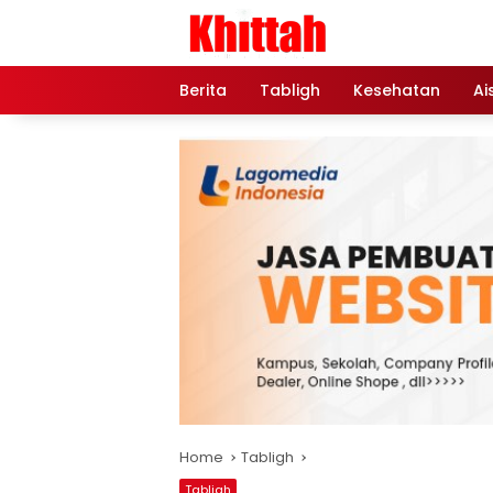
Skip
to
content
Berita
Tabligh
Kesehatan
Ai
Home
Tabligh
Tabligh