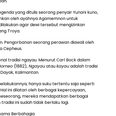
ban.
egenda yang ditulis seorang penyair Yunani kuno,
bankan oleh ayahnya Agamemnon untuk
dilakukan agar dewi tersebut mengizinkan
ang Troya.
ain. Pengorbanan seorang perawan diawali oleh
aja Cepheus.
nal tradisi ngayau. Menurut Carl Bock dalam
Borneo
(1882),
Ngayau
atau
kayau
adalah tradisi
 Dayak, Kalimantan.
elakukannya, hanya suku tertentu saja seperti
Hal ini dilatari oleh berbagai kepercayaan,
eseorang, mereka mendapatkan berbagai
adisi ini sudah tidak berlaku lagi.
 sama Berbahagia