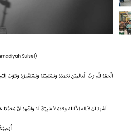
mmadiyah Sulsel)
اَلْحَمْدُ لِلّهِ رَبِّ الْعَالَمِيْنَ نَحْمَدُهُ وَنَسْتَعِيْنُهُ وَنَسْتَغْفِرُهُ وَنَتُوْبُ اِلَيْ
اَشْهَدُ اَنْ لاَ اِلهَ اِلاَّ اللهُ وَحْدَهُ لاَ شَرِيْكَ لَهُ وَاَشْهَدُ اَنَّ مُحَمَّدًا عَ
أُوْصِيْكُ