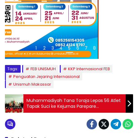
1
2
3
4
5
6
7
8
9
Tags:
FEB UNISMUH
KKP Internasional FEB
Penguatan Jejaring Internasional
Unismuh Makassar
Muhammadiyah Tana Toraja Lepas 56 Atlet
Tapak Suci ke Kejurnas Parepare
Championship III