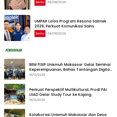
Berita
06/08/2026
UMPAR Lolos Program Resona Saintek
2026, Perkuat Komunikasi Sains
Berita
06/08/2026
BEM FISIP Unismuh Makassar Gelar Seminar
Keperempuanan, Bahas Tantangan Digital
dan Budaya Lokal
19/12/2025
Perkuat Perspektif Multikultural, Prodi PAI
UIAD Gelar Study Tour ke Kajang
19/12/2025
Kolaborasi Unismuh Makassar dan Desa