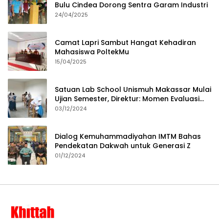
Bulu Cindea Dorong Sentra Garam Industri
24/04/2025
Camat Lapri Sambut Hangat Kehadiran
Mahasiswa PoltekMu
15/04/2025
Satuan Lab School Unismuh Makassar Mulai
Ujian Semester, Direktur: Momen Evaluasi
Proses Pembelajaran
03/12/2024
Dialog Kemuhammadiyahan IMTM Bahas
Pendekatan Dakwah untuk Generasi Z
01/12/2024