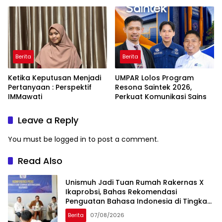
naPacce di Tengah
Ancaman Kleptokrasi
Berita
Berita
Ketika Keputusan Menjadi
UMPAR Lolos Program
Pertanyaan : Perspektif
Resona Saintek 2026,
IMMawati
Perkuat Komunikasi Sains
Leave a Reply
You must be
logged in
to post a comment.
Read Also
Unismuh Jadi Tuan Rumah Rakernas X
Ikaprobsi, Bahas Rekomendasi
Penguatan Bahasa Indonesia di Tingkat
Global
Berita
07/08/2026