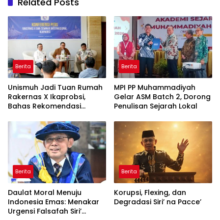
Related Posts
Berita
Berita
Unismuh Jadi Tuan Rumah
MPI PP Muhammadiyah
Rakernas X Ikaprobsi,
Gelar ASM Batch 2, Dorong
Bahas Rekomendasi
Penulisan Sejarah Lokal
Penguatan Bahasa
Indonesia di Tingkat
Global
Berita
Berita
Daulat Moral Menuju
Korupsi, Flexing, dan
Indonesia Emas: Menakar
Degradasi Siri’ na Pacce’
Urgensi Falsafah Siri’