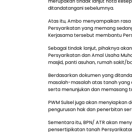
merupakan tindak lanjut nota kese
ditandatangani sebelumnya.
Atas itu, Ambo menyampaikan rasa 
Persyarikatan yang memang sedang 
Kerjasama tersebut membantu Persy
Sebagai tindak lanjut, pihaknya ak
Persyarikatan dan Amal Usaha Muham
masjid, panti asuhan, rumah sakit/b
Berdasarkan dokumen yang ditandata
masalah-masalah atas tanah yang 
serta menunjukan dan memasang ta
PWM Sulsel juga akan menyiapkan 
pengurusan hak dan penerbitan serti
Sementara itu, BPN/ ATR akan men
pensertipikatan tanah Persyarika