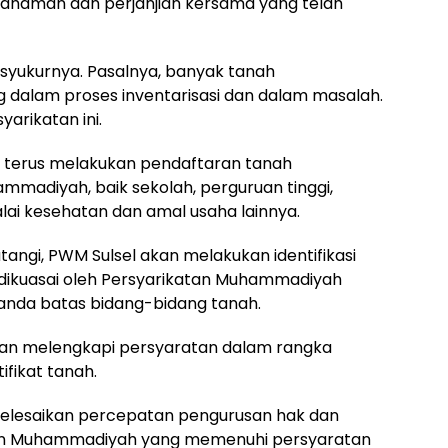
pahaman dan perjanjian kersama yang telah
syukurnya. Pasalnya, banyak tanah
dalam proses inventarisasi dan dalam masalah.
arikatan ini.
an terus melakukan pendaftaran tanah
madiyah, baik sekolah, perguruan tinggi,
alai kesehatan dan amal usaha lainnya.
ngi, PWM Sulsel akan melakukan identifikasi
dikuasai oleh Persyarikatan Muhammadiyah
nda batas bidang-bidang tanah.
dan melengkapi persyaratan dalam rangka
fikat tanah.
yelesaikan percepatan pengurusan hak dan
tan Muhammadiyah yang memenuhi persyaratan