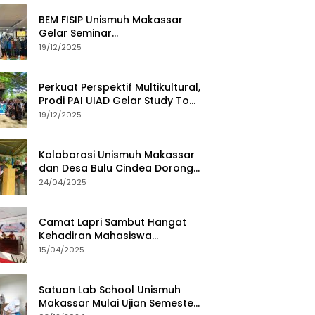
BEM FISIP Unismuh Makassar
Gelar Seminar
Keperempuanan, Bahas
19/12/2025
Tantangan Digital dan Budaya
Lokal
Perkuat Perspektif Multikultural,
Prodi PAI UIAD Gelar Study Tour
ke Kajang
19/12/2025
Kolaborasi Unismuh Makassar
dan Desa Bulu Cindea Dorong
Sentra Garam Industri
24/04/2025
Camat Lapri Sambut Hangat
Kehadiran Mahasiswa
PoltekMu
15/04/2025
Satuan Lab School Unismuh
Makassar Mulai Ujian Semester,