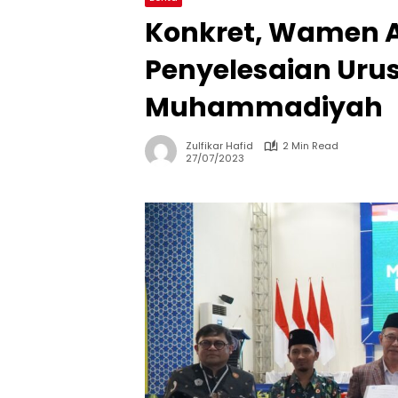
Konkret, Wamen 
Penyelesaian Uru
Muhammadiyah
Zulfikar Hafid
2 Min Read
27/07/2023