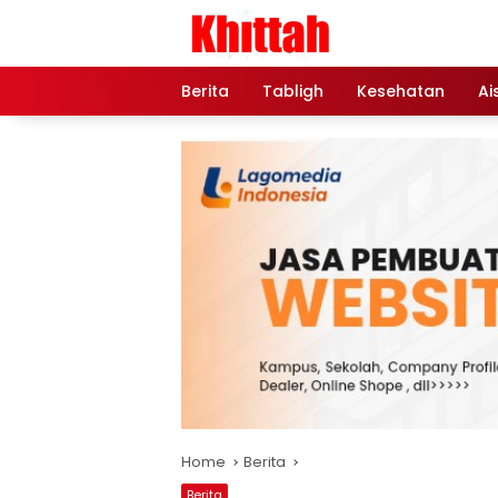
Skip
to
content
Berita
Tabligh
Kesehatan
Ai
Home
Berita
Berita