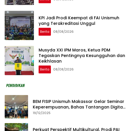
KPI Jadi Prodi Keempat di FAI Unismuh
yang Terakreditasi Unggul
Berita
08/08/2026
Musyda XXI IPM Maros, Ketua PDM
Tegaskan Pentingnya Kesungguhan dan
Keikhlasan
Berita
08/08/2026
BEM FISIP Unismuh Makassar Gelar Seminar
Keperempuanan, Bahas Tantangan Digital
dan Budaya Lokal
19/12/2025
Perkuat Perspektif Multikultural, Prodi PAI