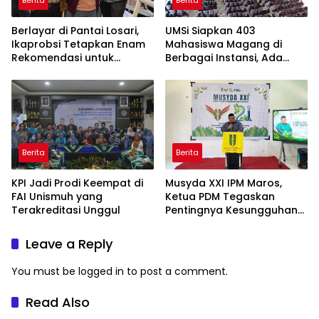
Berlayar di Pantai Losari,
UMSi Siapkan 403
Ikaprobsi Tetapkan Enam
Mahasiswa Magang di
Rekomendasi untuk
Berbagai Instansi, Ada
Bahasa Indonesia
Program Internasional ke
Taiwan
Berita
Berita
KPI Jadi Prodi Keempat di
Musyda XXI IPM Maros,
FAI Unismuh yang
Ketua PDM Tegaskan
Terakreditasi Unggul
Pentingnya Kesungguhan
dan Keikhlasan
Leave a Reply
You must be
logged in
to post a comment.
Read Also