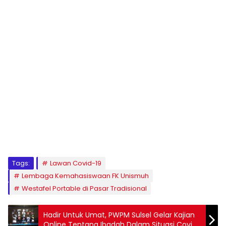
1
2
3
4
5
6
7
8
9
Tags:
Lawan Covid-19
Lembaga Kemahasiswaan FK Unismuh
Westafel Portable di Pasar Tradisional
Hadir Untuk Umat, PWPM Sulsel Gelar Kajian
Online Tentang Ibadah Dalam Situasi Covid-