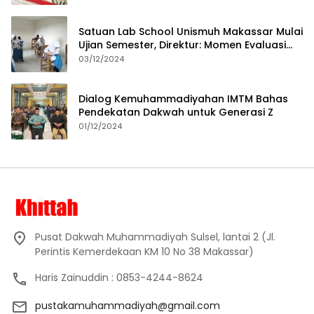
Satuan Lab School Unismuh Makassar Mulai
Ujian Semester, Direktur: Momen Evaluasi
Proses Pembelajaran
03/12/2024
Dialog Kemuhammadiyahan IMTM Bahas
Pendekatan Dakwah untuk Generasi Z
01/12/2024
Pusat Dakwah Muhammadiyah Sulsel, lantai 2 (Jl.
Perintis Kemerdekaan KM 10 No 38 Makassar)
Haris Zainuddin : 0853-4244-8624
pustakamuhammadiyah@gmail.com