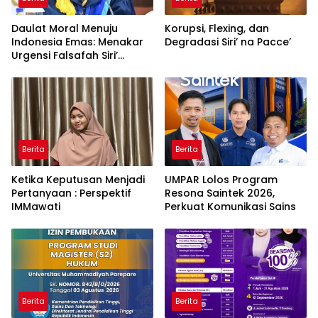
Daulat Moral Menuju
Korupsi, Flexing, dan
Indonesia Emas: Menakar
Degradasi Siri’ na Pacce’
Urgensi Falsafah Siri’
naPacce di Tengah
Ancaman Kleptokrasi
Berita
Berita
Ketika Keputusan Menjadi
UMPAR Lolos Program
Pertanyaan : Perspektif
Resona Saintek 2026,
IMMawati
Perkuat Komunikasi Sains
Berita
Berita