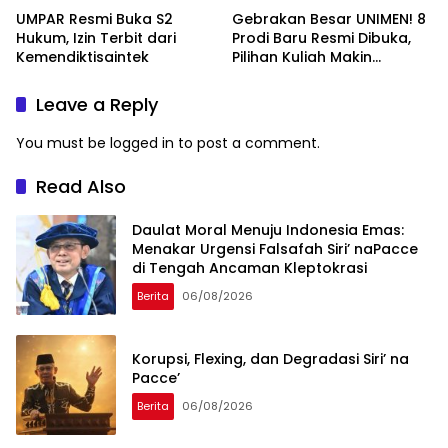
UMPAR Resmi Buka S2
Gebrakan Besar UNIMEN! 8
Hukum, Izin Terbit dari
Prodi Baru Resmi Dibuka,
Kemendiktisaintek
Pilihan Kuliah Makin
Lengkap
Leave a Reply
You must be
logged in
to post a comment.
Read Also
Daulat Moral Menuju Indonesia Emas:
Menakar Urgensi Falsafah Siri’ naPacce
di Tengah Ancaman Kleptokrasi
Berita
06/08/2026
Korupsi, Flexing, dan Degradasi Siri’ na
Pacce’
Berita
06/08/2026