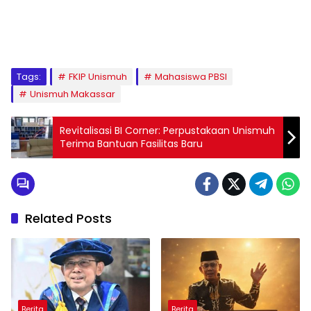
1
2
3
4
5
6
7
8
9
Tags:
FKIP Unismuh
Mahasiswa PBSI
Unismuh Makassar
Revitalisasi BI Corner: Perpustakaan Unismuh
Terima Bantuan Fasilitas Baru
Related Posts
Berita
Berita