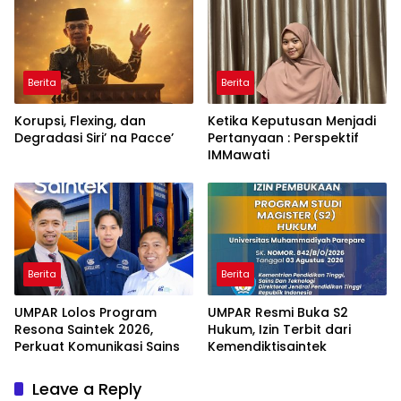
Berita
Berita
Korupsi, Flexing, dan
Ketika Keputusan Menjadi
Degradasi Siri’ na Pacce’
Pertanyaan : Perspektif
IMMawati
Berita
Berita
UMPAR Lolos Program
UMPAR Resmi Buka S2
Resona Saintek 2026,
Hukum, Izin Terbit dari
Perkuat Komunikasi Sains
Kemendiktisaintek
Leave a Reply