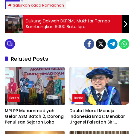
Salurkan Kado Ramadhan
Dukung Dakwah BKPRMI, Mukhtar Tompo
Sumbangkan 6000 Buku Iqra
Related Posts
Berita
Berita
MPI PP Muhammadiyah
Daulat Moral Menuju
Gelar ASM Batch 2, Dorong
Indonesia Emas: Menakar
Penulisan Sejarah Lokal
Urgensi Falsafah Siri’
naPacce di Tengah
Ancaman Kleptokrasi