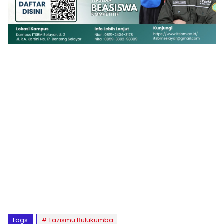
1
2
3
4
5
6
7
8
9
Tags:
Lazismu Bulukumba