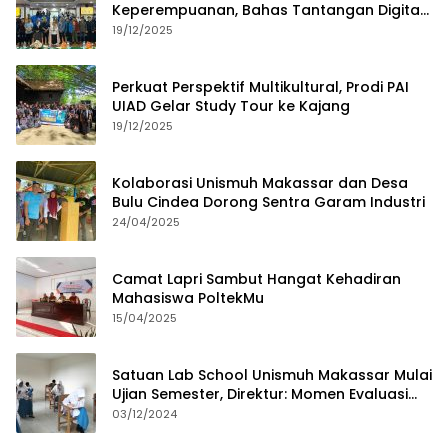
Keperempuanan, Bahas Tantangan Digital
dan Budaya Lokal
19/12/2025
Perkuat Perspektif Multikultural, Prodi PAI
UIAD Gelar Study Tour ke Kajang
19/12/2025
Kolaborasi Unismuh Makassar dan Desa
Bulu Cindea Dorong Sentra Garam Industri
24/04/2025
Camat Lapri Sambut Hangat Kehadiran
Mahasiswa PoltekMu
15/04/2025
Satuan Lab School Unismuh Makassar Mulai
Ujian Semester, Direktur: Momen Evaluasi
Proses Pembelajaran
03/12/2024