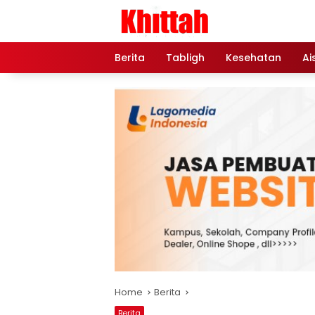
Skip
to
content
Berita
Tabligh
Kesehatan
Ai
Home
Berita
Berita