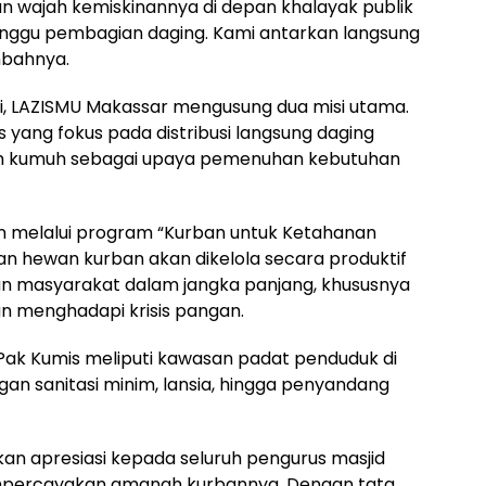
n wajah kemiskinannya di depan khalayak publik
unggu pembagian daging. Kami antarkan langsung
mbahnya.
i, LAZISMU Makassar mengusung dua misi utama.
 yang fokus pada distribusi langsung daging
ah kumuh sebagai upaya pemenuhan kebutuhan
an melalui program “Kurban untuk Ketahanan
ian hewan kurban akan dikelola secara produktif
 masyarakat dalam jangka panjang, khususnya
n menghadapi krisis pangan.
Pak Kumis meliputi kawasan padat penduduk di
gan sanitasi minim, lansia, hingga penyandang
n apresiasi kepada seluruh pengurus masjid
mpercayakan amanah kurbannya. Dengan tata