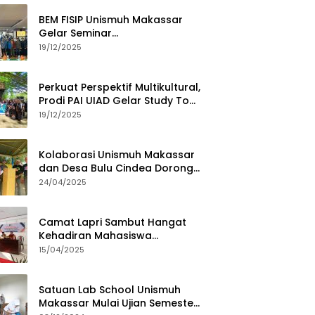
BEM FISIP Unismuh Makassar
Gelar Seminar
Keperempuanan, Bahas
19/12/2025
Tantangan Digital dan Budaya
Lokal
Perkuat Perspektif Multikultural,
Prodi PAI UIAD Gelar Study Tour
ke Kajang
19/12/2025
Kolaborasi Unismuh Makassar
dan Desa Bulu Cindea Dorong
Sentra Garam Industri
24/04/2025
Camat Lapri Sambut Hangat
Kehadiran Mahasiswa
PoltekMu
15/04/2025
Satuan Lab School Unismuh
Makassar Mulai Ujian Semester,