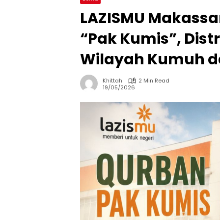
LAZISMU Makassa
“Pak Kumis”, Dist
Wilayah Kumuh da
Khittah
2 Min Read
19/05/2026