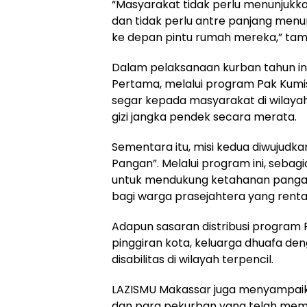
“Masyarakat tidak perlu menunjukka
dan tidak perlu antre panjang men
ke depan pintu rumah mereka,” ta
Dalam pelaksanaan kurban tahun in
Pertama, melalui program Pak Kumis
segar kepada masyarakat di wilay
gizi jangka pendek secara merata.
Sementara itu, misi kedua diwujudk
Pangan”. Melalui program ini, sebag
untuk mendukung ketahanan pangan
bagi warga prasejahtera yang renta
Adapun sasaran distribusi program 
pinggiran kota, keluarga dhuafa den
disabilitas di wilayah terpencil.
LAZISMU Makassar juga menyampaika
dan para pekurban yang telah me