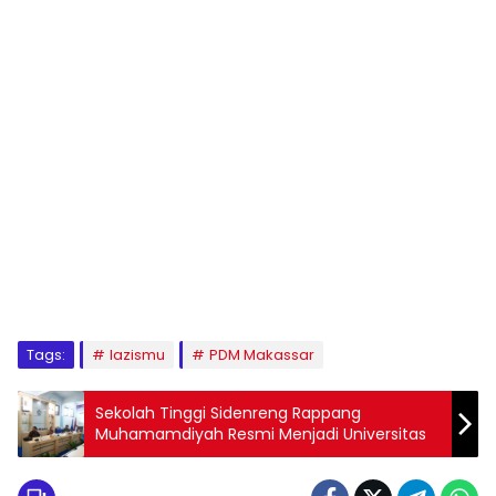
1
2
3
4
5
6
7
8
9
Tags:
lazismu
PDM Makassar
Sekolah Tinggi Sidenreng Rappang
Muhamamdiyah Resmi Menjadi Universitas