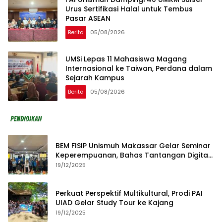
Urus Sertifikasi Halal untuk Tembus
Pasar ASEAN
Berita
05/08/2026
UMSi Lepas 11 Mahasiswa Magang
Internasional ke Taiwan, Perdana dalam
Sejarah Kampus
Berita
05/08/2026
BEM FISIP Unismuh Makassar Gelar Seminar
Keperempuanan, Bahas Tantangan Digital
dan Budaya Lokal
19/12/2025
Perkuat Perspektif Multikultural, Prodi PAI
UIAD Gelar Study Tour ke Kajang
19/12/2025