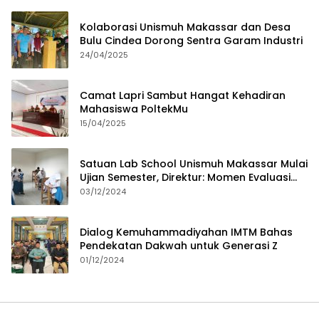
Kolaborasi Unismuh Makassar dan Desa
Bulu Cindea Dorong Sentra Garam Industri
24/04/2025
Camat Lapri Sambut Hangat Kehadiran
Mahasiswa PoltekMu
15/04/2025
Satuan Lab School Unismuh Makassar Mulai
Ujian Semester, Direktur: Momen Evaluasi
Proses Pembelajaran
03/12/2024
Dialog Kemuhammadiyahan IMTM Bahas
Pendekatan Dakwah untuk Generasi Z
01/12/2024