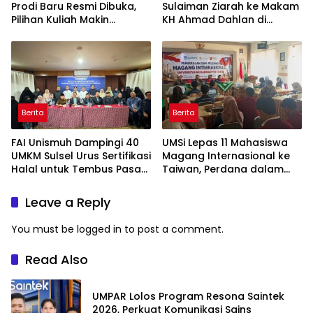
Prodi Baru Resmi Dibuka,
Sulaiman Ziarah ke Makam
Pilihan Kuliah Makin
KH Ahmad Dahlan di
Lengkap
Yogyakarta
Berita
Berita
FAI Unismuh Dampingi 40
UMSi Lepas 11 Mahasiswa
UMKM Sulsel Urus Sertifikasi
Magang Internasional ke
Halal untuk Tembus Pasar
Taiwan, Perdana dalam
ASEAN
Sejarah Kampus
Leave a Reply
You must be
logged in
to post a comment.
Read Also
UMPAR Lolos Program Resona Saintek
2026, Perkuat Komunikasi Sains