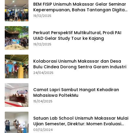
BEM FISIP Unismuh Makassar Gelar Seminar
Keperempuanan, Bahas Tantangan Digital
dan Budaya Lokal
19/12/2025
Perkuat Perspektif Multikultural, Prodi PAI
UIAD Gelar Study Tour ke Kajang
19/12/2025
Kolaborasi Unismuh Makassar dan Desa
Bulu Cindea Dorong Sentra Garam Industri
24/04/2025
Camat Lapri Sambut Hangat Kehadiran
Mahasiswa PoltekMu
15/04/2025
Satuan Lab School Unismuh Makassar Mulai
Ujian Semester, Direktur: Momen Evaluasi
Proses Pembelajaran
03/12/2024