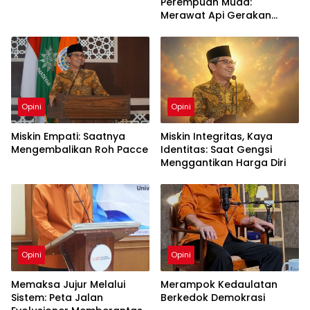
Perempuan Muda:
Merawat Api Gerakan
Muhammadiyah
Opini
Opini
Miskin Empati: Saatnya
Miskin Integritas, Kaya
Mengembalikan Roh Pacce
Identitas: Saat Gengsi
Menggantikan Harga Diri
Opini
Opini
Memaksa Jujur Melalui
Merampok Kedaulatan
Sistem: Peta Jalan
Berkedok Demokrasi