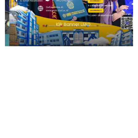
Klik Banner UIAD
1
2
3
4
5
6
7
8
9