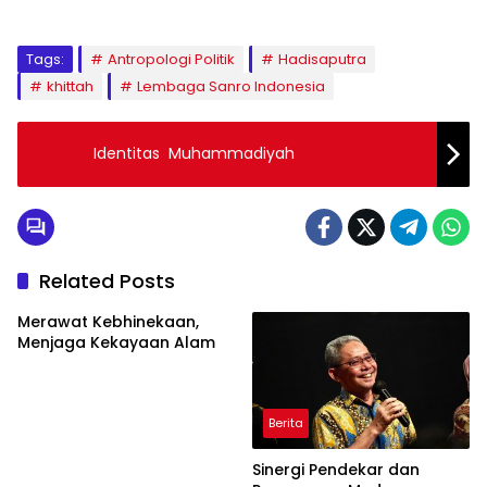
Tags:
Antropologi Politik
Hadisaputra
khittah
Lembaga Sanro Indonesia
Identitas Muhammadiyah
Related Posts
Merawat Kebhinekaan,
Menjaga Kekayaan Alam
Berita
Sinergi Pendekar dan