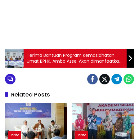
1
2
3
4
5
6
7
8
9
Terima Bantuan Program Kemaslahatan
Umat BPHK, Ambo Asse: Akan dimanfaatkan
dengan Baik
Related Posts
Berita
Berita