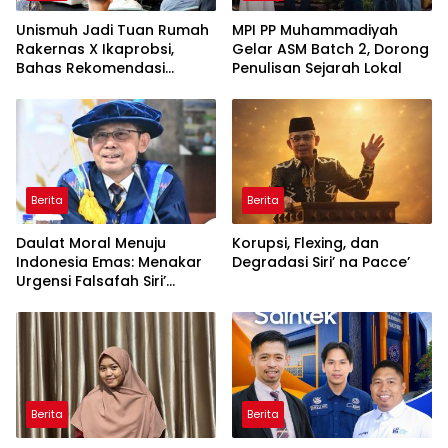
Unismuh Jadi Tuan Rumah
MPI PP Muhammadiyah
Rakernas X Ikaprobsi,
Gelar ASM Batch 2, Dorong
Bahas Rekomendasi
Penulisan Sejarah Lokal
Penguatan Bahasa
Indonesia di Tingkat
Global
Berita
Berita
Daulat Moral Menuju
Korupsi, Flexing, dan
Indonesia Emas: Menakar
Degradasi Siri’ na Pacce’
Urgensi Falsafah Siri’
naPacce di Tengah
Ancaman Kleptokrasi
Berita
Berita