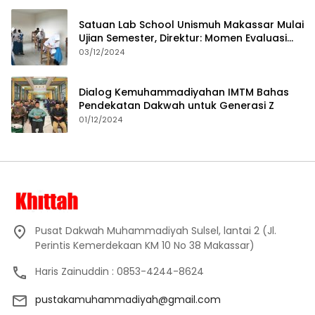
Satuan Lab School Unismuh Makassar Mulai
Ujian Semester, Direktur: Momen Evaluasi
Proses Pembelajaran
03/12/2024
Dialog Kemuhammadiyahan IMTM Bahas
Pendekatan Dakwah untuk Generasi Z
01/12/2024
Pusat Dakwah Muhammadiyah Sulsel, lantai 2 (Jl.
Perintis Kemerdekaan KM 10 No 38 Makassar)
Haris Zainuddin : 0853-4244-8624
pustakamuhammadiyah@gmail.com