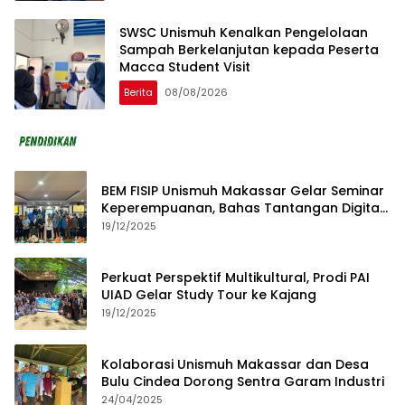
SWSC Unismuh Kenalkan Pengelolaan
Sampah Berkelanjutan kepada Peserta
Macca Student Visit
Berita
08/08/2026
BEM FISIP Unismuh Makassar Gelar Seminar
Keperempuanan, Bahas Tantangan Digital
dan Budaya Lokal
19/12/2025
Perkuat Perspektif Multikultural, Prodi PAI
UIAD Gelar Study Tour ke Kajang
19/12/2025
Kolaborasi Unismuh Makassar dan Desa
Bulu Cindea Dorong Sentra Garam Industri
24/04/2025