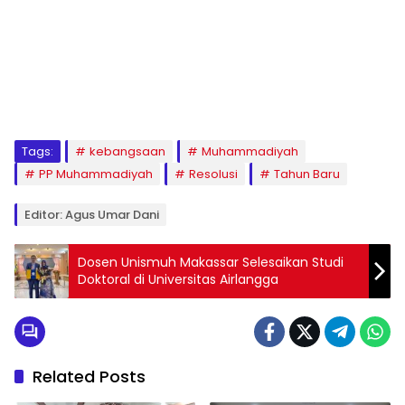
1
2
3
4
5
6
7
8
9
Tags:
kebangsaan
Muhammadiyah
PP Muhammadiyah
Resolusi
Tahun Baru
Editor: Agus Umar Dani
Dosen Unismuh Makassar Selesaikan Studi
Doktoral di Universitas Airlangga
Related Posts