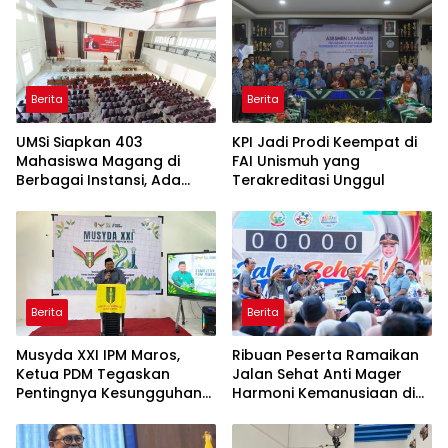
Berita
Berita
UMSi Siapkan 403
KPI Jadi Prodi Keempat di
Mahasiswa Magang di
FAI Unismuh yang
Berbagai Instansi, Ada
Terakreditasi Unggul
Program Internasional ke
Taiwan
Berita
Berita
Musyda XXI IPM Maros,
Ribuan Peserta Ramaikan
Ketua PDM Tegaskan
Jalan Sehat Anti Mager
Pentingnya Kesungguhan
Harmoni Kemanusiaan di
dan Keikhlasan
Makassar