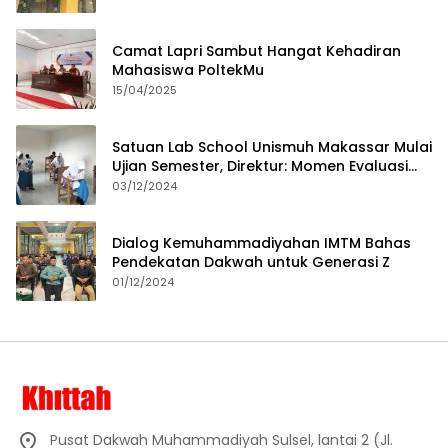
Camat Lapri Sambut Hangat Kehadiran
Mahasiswa PoltekMu
15/04/2025
Satuan Lab School Unismuh Makassar Mulai
Ujian Semester, Direktur: Momen Evaluasi
Proses Pembelajaran
03/12/2024
Dialog Kemuhammadiyahan IMTM Bahas
Pendekatan Dakwah untuk Generasi Z
01/12/2024
Pusat Dakwah Muhammadiyah Sulsel, lantai 2 (Jl.