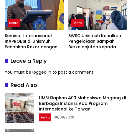
Berita
Berita
Seminar Internasional
SWSC Unismuh Kenalkan
IKAPROBSI di Unismuh
Pengelolaan Sampah
Pecahkan Rekor dengan
Berkelanjutan kepada
249 Makalah
Peserta Macca Student
Visit
Leave a Reply
You must be
logged in
to post a comment.
Read Also
UMSi Siapkan 403 Mahasiswa Magang di
Berbagai Instansi, Ada Program
Internasional ke Taiwan
Berita
08/08/2026