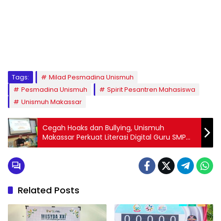
1
2
3
4
5
6
7
8
9
Tags:
Milad Pesmadina Unismuh
Pesmadina Unismuh
Spirit Pesantren Mahasiswa
Unismuh Makassar
Cegah Hoaks dan Bullying, Unismuh
Makassar Perkuat Literasi Digital Guru SMP
Muhammadiyah Limbung
Related Posts