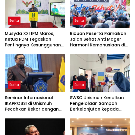
Berita
Berita
Musyda XXI IPM Maros,
Ribuan Peserta Ramaikan
Ketua PDM Tegaskan
Jalan Sehat Anti Mager
Pentingnya Kesungguhan
Harmoni Kemanusiaan di
dan Keikhlasan
Makassar
Berita
Berita
Seminar Internasional
SWSC Unismuh Kenalkan
IKAPROBSI di Unismuh
Pengelolaan Sampah
Pecahkan Rekor dengan
Berkelanjutan kepada
249 Makalah
Peserta Macca Student
Visit