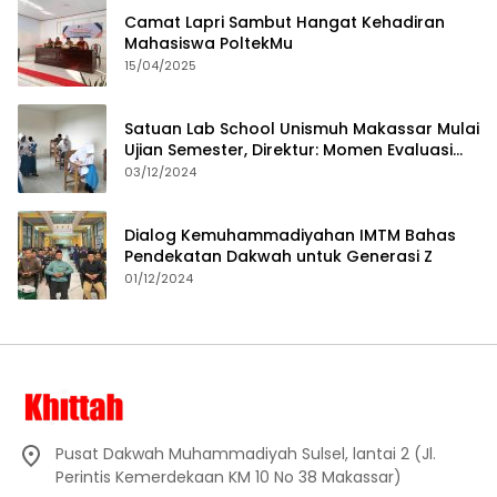
Camat Lapri Sambut Hangat Kehadiran
Mahasiswa PoltekMu
15/04/2025
Satuan Lab School Unismuh Makassar Mulai
Ujian Semester, Direktur: Momen Evaluasi
Proses Pembelajaran
03/12/2024
Dialog Kemuhammadiyahan IMTM Bahas
Pendekatan Dakwah untuk Generasi Z
01/12/2024
Pusat Dakwah Muhammadiyah Sulsel, lantai 2 (Jl.
Perintis Kemerdekaan KM 10 No 38 Makassar)