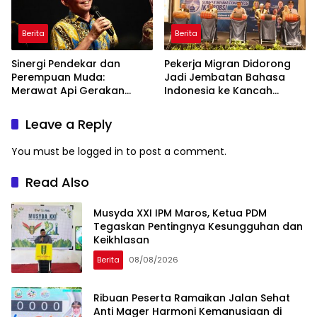
Berita
Berita
Sinergi Pendekar dan
Pekerja Migran Didorong
Perempuan Muda:
Jadi Jembatan Bahasa
Merawat Api Gerakan
Indonesia ke Kancah
Muhammadiyah
Global
Leave a Reply
You must be
logged in
to post a comment.
Read Also
Musyda XXI IPM Maros, Ketua PDM
Tegaskan Pentingnya Kesungguhan dan
Keikhlasan
Berita
08/08/2026
Ribuan Peserta Ramaikan Jalan Sehat
Anti Mager Harmoni Kemanusiaan di