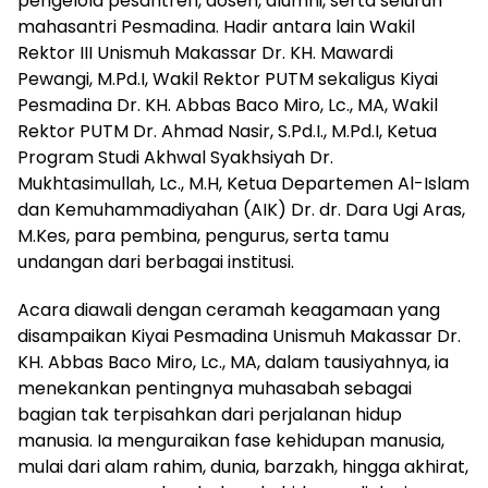
pengelola pesantren, dosen, alumni, serta seluruh
mahasantri Pesmadina. Hadir antara lain Wakil
Rektor III Unismuh Makassar Dr. KH. Mawardi
Pewangi, M.Pd.I, Wakil Rektor PUTM sekaligus Kiyai
Pesmadina Dr. KH. Abbas Baco Miro, Lc., MA, Wakil
Rektor PUTM Dr. Ahmad Nasir, S.Pd.I., M.Pd.I, Ketua
Program Studi Akhwal Syakhsiyah Dr.
Mukhtasimullah, Lc., M.H, Ketua Departemen Al-Islam
dan Kemuhammadiyahan (AIK) Dr. dr. Dara Ugi Aras,
M.Kes, para pembina, pengurus, serta tamu
undangan dari berbagai institusi.
Acara diawali dengan ceramah keagamaan yang
disampaikan Kiyai Pesmadina Unismuh Makassar Dr.
KH. Abbas Baco Miro, Lc., MA, dalam tausiyahnya, ia
menekankan pentingnya muhasabah sebagai
bagian tak terpisahkan dari perjalanan hidup
manusia. Ia menguraikan fase kehidupan manusia,
mulai dari alam rahim, dunia, barzakh, hingga akhirat,