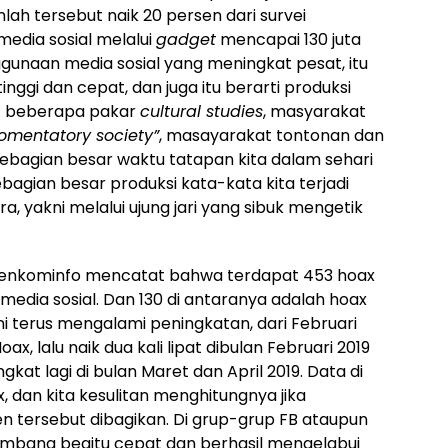
mlah tersebut naik 20 persen dari survei
edia sosial melalui
gadget
mencapai 130 juta
nggunaan media sosial yang meningkat pesat, itu
inggi dan cepat, dan juga itu berarti produksi
ut beberapa pakar
cultural studies
, masyarakat
omentatory society”
, masayarakat tontonan dan
sebagian besar waktu tatapan kita dalam sehari
ebagian besar produksi kata-kata kita terjadi
, yakni melalui ujung jari yang sibuk mengetik
, Kemenkominfo mencatat bahwa terdapat 453 hoax
media sosial. Dan 130 di antaranya adalah hoax
Ini terus mengalami peningkatan, dari Februari
x, lalu naik dua kali lipat dibulan Februari 2019
kat lagi di bulan Maret dan April 2019. Data di
 dan kita kesulitan menghitungnya jika
n tersebut dibagikan. Di grup-grup FB ataupun
embang begitu cepat dan berhasil mengelabui