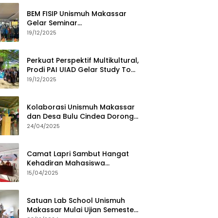
BEM FISIP Unismuh Makassar
Gelar Seminar
Keperempuanan, Bahas
19/12/2025
Tantangan Digital dan Budaya
Lokal
Perkuat Perspektif Multikultural,
Prodi PAI UIAD Gelar Study Tour
ke Kajang
19/12/2025
Kolaborasi Unismuh Makassar
dan Desa Bulu Cindea Dorong
Sentra Garam Industri
24/04/2025
Camat Lapri Sambut Hangat
Kehadiran Mahasiswa
PoltekMu
15/04/2025
Satuan Lab School Unismuh
Makassar Mulai Ujian Semester,