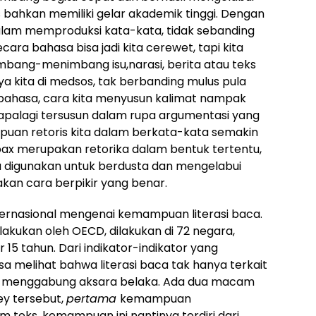
 bahkan memiliki gelar akademik tinggi. Dengan
alam memproduksi kata-kata, tidak sebanding
ara bahasa bisa jadi kita cerewet, tapi kita
bang-menimbang isu,narasi, berita atau teks
ya kita di medsos, tak berbanding mulus pula
bahasa, cara kita menyusun kalimat nampak
s apalagi tersusun dalam rupa argumentasi yang
puan retoris kita dalam berkata-kata semakin
ax merupakan retorika dalam bentuk tertentu,
a digunakan untuk berdusta dan mengelabui
an cara berpikir yang benar.
nternasional mengenai kemampuan literasi baca.
akukan oleh OECD, dilakukan di 72 negara,
15 tahun. Dari indikator-indikator yang
sa melihat bahwa literasi baca tak hanya terkait
menggabung aksara belaka. Ada dua macam
ey tersebut,
pertama
kemampuan
 teks, kemampuan ini nantinya terdiri dari