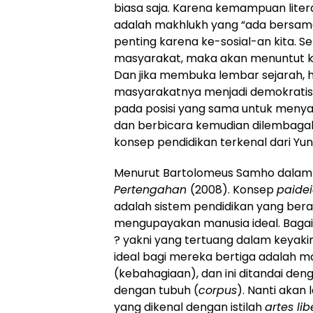
biasa saja. Karena kemampuan litera
adalah makhlukh yang “ada bersama y
penting karena ke-sosial-an kita. 
masyarakat, maka akan menuntut k
Dan jika membuka lembar sejarah, hal
masyarakatnya menjadi demokratis
pada posisi yang sama untuk menya
dan berbicara kemudian dilembagaka
konsep pendidikan terkenal dari Yun
Menurut Bartolomeus Samho dala
Pertengahan
(2008). Konsep
paide
adalah sistem pendidikan yang beran
mengupayakan manusia ideal. Baga
? yakni yang tertuang dalam keyakina
ideal bagi mereka bertiga adalah 
(kebahagiaan), dan ini ditandai den
dengan tubuh (
corpus
). Nanti akan 
yang dikenal dengan istilah
artes lib