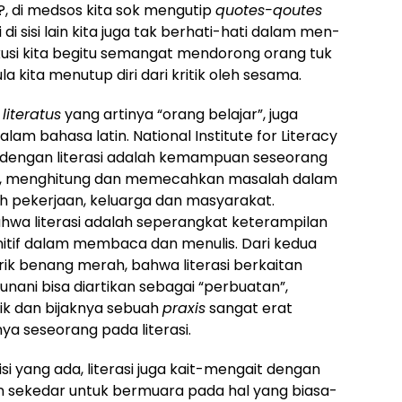
 ?, di medsos kita sok mengutip
quotes-qoutes
di sisi lain kita juga tak berhati-hati dalam men-
iskusi kita begitu semangat mendorong orang tuk
 kita menutup diri dari kritik oleh sesama.
a
literatus
yang artinya “orang belajar”, juga
alam bahasa latin. National Institute for Literacy
dengan literasi adalah kemampuan seseorang
ra, menghitung dan memecahkan masalah dalam
eh pekerjaan, keluarga dan masyarakat.
wa literasi adalah seperangkat keterampilan
nitif dalam membaca dan menulis. Dari kedua
rik benang merah, bahwa literasi berkaitan
ani bisa diartikan sebagai “perbuatan”,
ajik dan bijaknya sebuah
praxis
sangat erat
ya seseorang pada literasi.
isi yang ada, literasi juga kait-mengait dengan
tkan sekedar untuk bermuara pada hal yang biasa-