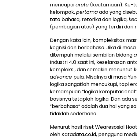
mencapai
arete
(keutamaan). Ke-tuj
kelompok,
pertama
ada yang disebu
tata bahasa, retorika dan logika,
ke
(pembagian atas) yang terdiri dari
Dengan kata lain, kompleksitas ma
kognisi dan berbahasa. Jika di masa 
ditempuh melalui sembilan bidang
a
Industri 4.0 saat ini, keselarasan a
kompleks , dan semakin menuntut 
advance
pula. Misalnya di masa Y
logika sangatlah mencukupi, tapi e
kemampuan “logika komputasional” 
basisnya tetaplah logika. Dan ada s
“berbahasa” adalah dua hal yang s
tidaklah sederhana.
Menurut hasil riset Wearesosial Hoots
oleh Katadata.co.id, pengguna media