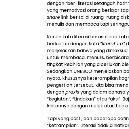
dengan “ber-literasi setangah hati”
yang memotivasi orang berlajar tapi 
share
link berita, di ruang-ruang d
menulis dan membaca tapi seringpula
Konon kata literasi berasal dari kat
berkaitan dengan kata “
literature”
d
menjelaskan bahwa yang dimaksud 
untuk membaca, menulis, berbica
tingkat keahlian yang diperlukan ol
Sedangkan UNESCO menjelaskan bah
nyata, khususnya keterampilan kog
pengertian tersebut, kita bisa mena
dengan
praxis
yang dalam bahasa yun
“kegiatan”, “tindakan” atau “aksi”. B
kaitannya dengan melek atau tidakn
Tapi yang pasti, dari beberapa defin
“ketrampilan”. Literasi tidak dinia