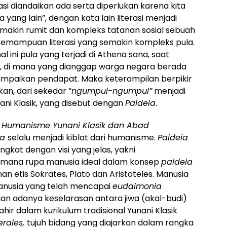
si diandaikan ada serta diperlukan karena kita
ang lain”, dengan kata lain literasi menjadi
Semakin rumit dan kompleks tatanan sosial sebuah
emampuan literasi yang semakin kompleks pula.
 ini pula yang terjadi di Athena sana, saat
, di mana yang dianggap warga negara berada
mpaikan pendapat. Maka keterampilan berpikir
n, dari sekedar ­“
ngumpul-ngumpul”
menjadi
ani Klasik, yang disebut dengan
Paideia
.
m
Humanisme Yunani Klasik dan Abad
ia
selalu menjadi kiblat dari humanisme.
Paideia
gkat dengan visi yang jelas, yakni
imana rupa manusia ideal dalam konsep
paideia
n etis Sokrates, Plato dan Aristoteles. Manusia
manusia yang telah mencapai
eudaimonia
gan adanya keselarasan antara jiwa (akal-budi)
lahir dalam kurikulum tradisional Yunani Klasik
erales,
tujuh bidang yang diajarkan dalam rangka