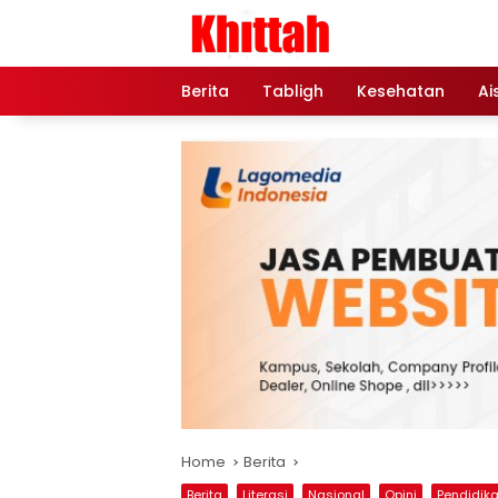
Skip
to
content
Berita
Tabligh
Kesehatan
Ai
Home
Berita
Berita
Literasi
Nasional
Opini
Pendidik