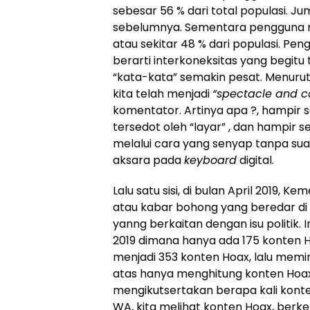
sebesar 56 % dari total populasi. Ju
sebelumnya. Sementara pengguna m
atau sekitar 48 % dari populasi. Pe
berarti interkoneksitas yang begitu t
“kata-kata” semakin pesat. Menur
kita telah menjadi
“spectacle and c
komentator. Artinya apa ?, hampir 
tersedot oleh “layar” , dan hampir s
melalui cara yang senyap tanpa suara
aksara pada
keyboard
digital.
Lalu satu sisi, di bulan April 2019
atau kabar bohong yang beredar di 
yanng berkaitan dengan isu politik. 
2019 dimana hanya ada 175 konten Hoa
menjadi 353 konten Hoax, lalu meming
atas hanya menghitung konten Hoax,
mengikutsertakan berapa kali konte
WA, kita melihat konten Hoax, berk