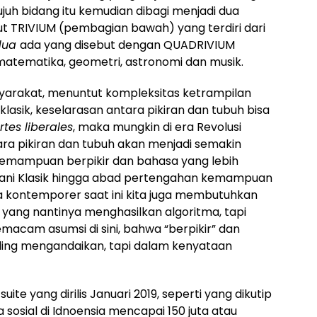
uh bidang itu kemudian dibagi menjadi dua
t TRIVIUM (pembagian bawah) yang terdiri dari
dua
ada yang disebut dengan QUADRIVIUM
 matematika, geometri, astronomi dan musik.
syarakat, menuntut kompleksitas ketrampilan
klasik, keselarasan antara pikiran dan tubuh bisa
rtes liberales
, maka mungkin di era Revolusi
ntara pikiran dan tubuh akan menjadi semakin
kemampuan berpikir dan bahasa yang lebih
unani Klasik hingga abad pertengahan kemampuan
ra kontemporer saat ini kita juga membutuhkan
yang nantinya menghasilkan algoritma, tapi
emacam asumsi di sini, bahwa “berpikir” dan
aling mengandaikan, tapi dalam kenyataan
uite yang dirilis Januari 2019, seperti yang dikutip
 sosial di Idnoensia mencapai 150 juta atau