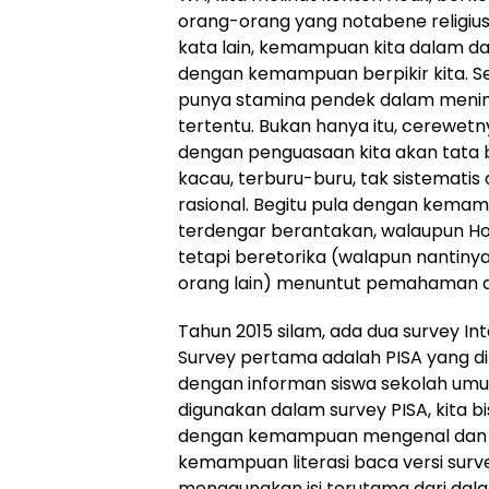
orang-orang yang notabene religius
kata lain, kemampuan kita dalam d
dengan kemampuan berpikir kita. Sec
punya stamina pendek dalam menim
tertentu. Bukan hanya itu, cerewetn
dengan penguasaan kita akan tata 
kacau, terburu-buru, tak sistemati
rasional. Begitu pula dengan kemam
terdengar berantakan, walaupun Ho
tetapi beretorika (walapun nantiny
orang lain) menuntut pemahaman ak
Tahun 2015 silam, ada dua survey I
Survey pertama adalah PISA yang dil
dengan informan siswa sekolah umur 
digunakan dalam survey PISA, kita bi
dengan kemampuan mengenal dan 
kemampuan literasi baca versi surv
menggunakan isi terutama dari dalam