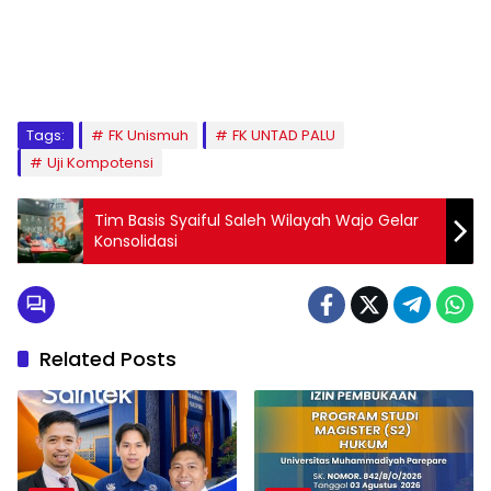
1
2
3
4
5
6
7
8
9
Tags:
FK Unismuh
FK UNTAD PALU
Uji Kompotensi
Tim Basis Syaiful Saleh Wilayah Wajo Gelar
Konsolidasi
Related Posts