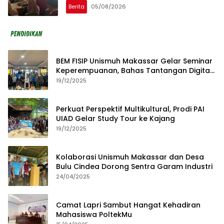
Berita
05/08/2026
BEM FISIP Unismuh Makassar Gelar Seminar
Keperempuanan, Bahas Tantangan Digital
dan Budaya Lokal
19/12/2025
Perkuat Perspektif Multikultural, Prodi PAI
UIAD Gelar Study Tour ke Kajang
19/12/2025
Kolaborasi Unismuh Makassar dan Desa
Bulu Cindea Dorong Sentra Garam Industri
24/04/2025
Camat Lapri Sambut Hangat Kehadiran
Mahasiswa PoltekMu