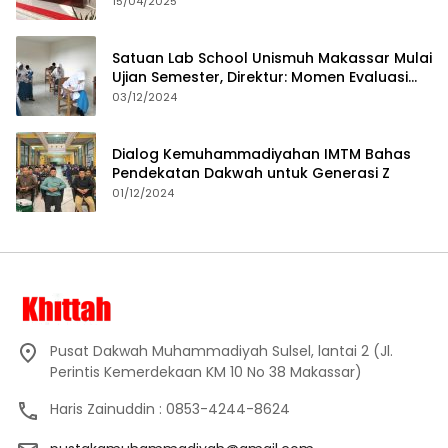
15/04/2025
Satuan Lab School Unismuh Makassar Mulai
Ujian Semester, Direktur: Momen Evaluasi
Proses Pembelajaran
03/12/2024
Dialog Kemuhammadiyahan IMTM Bahas
Pendekatan Dakwah untuk Generasi Z
01/12/2024
Pusat Dakwah Muhammadiyah Sulsel, lantai 2 (Jl.
Perintis Kemerdekaan KM 10 No 38 Makassar)
Haris Zainuddin : 0853-4244-8624