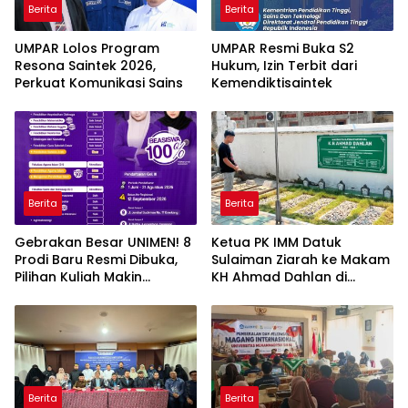
Berita
Berita
UMPAR Lolos Program
UMPAR Resmi Buka S2
Resona Saintek 2026,
Hukum, Izin Terbit dari
Perkuat Komunikasi Sains
Kemendiktisaintek
Berita
Berita
Gebrakan Besar UNIMEN! 8
Ketua PK IMM Datuk
Prodi Baru Resmi Dibuka,
Sulaiman Ziarah ke Makam
Pilihan Kuliah Makin
KH Ahmad Dahlan di
Lengkap
Yogyakarta
Berita
Berita