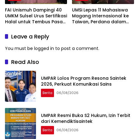
FAI Unismuh Dampingi 40
UMSi Lepas 11 Mahasiswa
UMKM Sulsel Urus Sertifikasi
Magang Internasional ke
Halal untuk Tembus Pasar
Taiwan, Perdana dalam
ASEAN
Sejarah Kampus
Leave a Reply
You must be
logged in
to post a comment.
Read Also
UMPAR Lolos Program Resona Saintek
2026, Perkuat Komunikasi Sains
Berita
06/08/2026
UMPAR Resmi Buka S2 Hukum, Izin Terbit
dari Kemendiktisaintek
Berita
06/08/2026