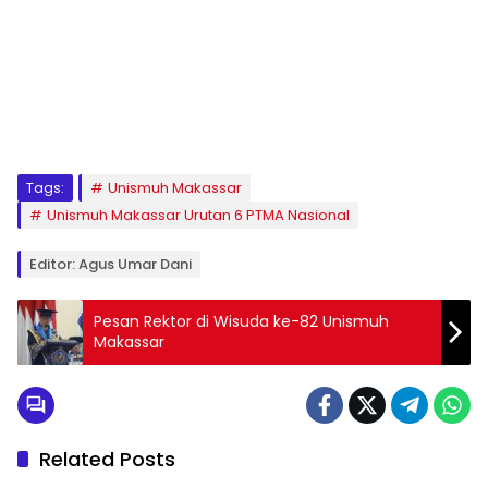
1
2
3
4
5
6
7
8
9
Tags:
Unismuh Makassar
Unismuh Makassar Urutan 6 PTMA Nasional
Editor: Agus Umar Dani
Pesan Rektor di Wisuda ke-82 Unismuh
Makassar
Related Posts