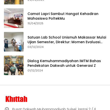
Camat Lapri Sambut Hangat Kehadiran
Mahasiswa PoltekMu
15/04/2025
Satuan Lab School Unismuh Makassar Mulai
Ujian Semester, Direktur: Momen Evaluasi
Proses Pembelajaran
03/12/2024
Dialog Kemuhammadiyahan IMTM Bahas
Pendekatan Dakwah untuk Generasi Z
01/12/2024
Pusat Dakwah Muhammadiyah Sulsel, lantai 2 (Jl.