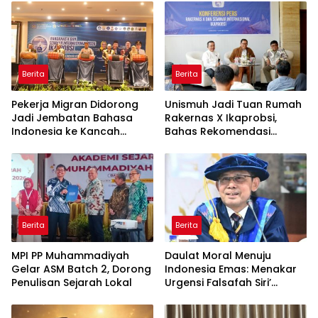
Berita
Berita
Pekerja Migran Didorong
Unismuh Jadi Tuan Rumah
Jadi Jembatan Bahasa
Rakernas X Ikaprobsi,
Indonesia ke Kancah
Bahas Rekomendasi
Global
Penguatan Bahasa
Indonesia di Tingkat
Global
Berita
Berita
MPI PP Muhammadiyah
Daulat Moral Menuju
Gelar ASM Batch 2, Dorong
Indonesia Emas: Menakar
Penulisan Sejarah Lokal
Urgensi Falsafah Siri’
naPacce di Tengah
Ancaman Kleptokrasi