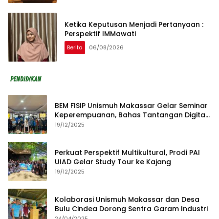
Ketika Keputusan Menjadi Pertanyaan :
Perspektif IMMawati
Berita
06/08/2026
BEM FISIP Unismuh Makassar Gelar Seminar
Keperempuanan, Bahas Tantangan Digital
dan Budaya Lokal
19/12/2025
Perkuat Perspektif Multikultural, Prodi PAI
UIAD Gelar Study Tour ke Kajang
19/12/2025
Kolaborasi Unismuh Makassar dan Desa
Bulu Cindea Dorong Sentra Garam Industri
24/04/2025