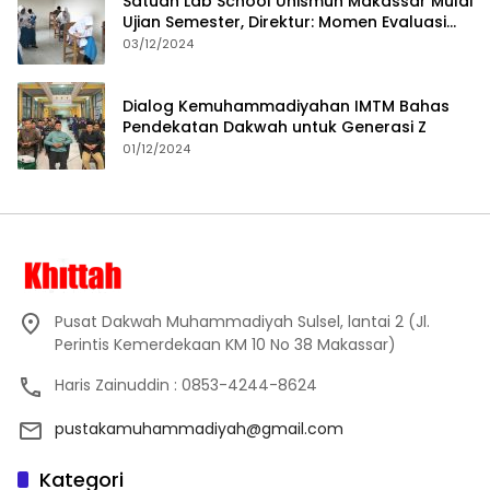
Satuan Lab School Unismuh Makassar Mulai
Ujian Semester, Direktur: Momen Evaluasi
Proses Pembelajaran
03/12/2024
Dialog Kemuhammadiyahan IMTM Bahas
Pendekatan Dakwah untuk Generasi Z
01/12/2024
Pusat Dakwah Muhammadiyah Sulsel, lantai 2 (Jl.
Perintis Kemerdekaan KM 10 No 38 Makassar)
Haris Zainuddin : 0853-4244-8624
pustakamuhammadiyah@gmail.com
Kategori