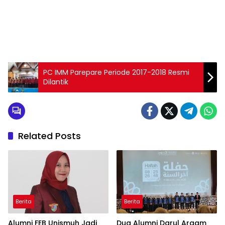
1
2
3
4
5
6
7
8
9
PC IMM Parepare Periode 2017-2018 Resmi
Dilantik
Related Posts
Berita
Berita
Alumni FEB Unismuh Jadi
Dua Alumni Darul Arqam