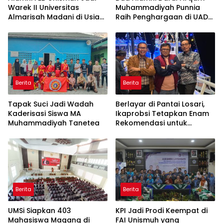
Warek II Universitas
Muhammadiyah Punnia
Almarisah Madani di Usia
Raih Penghargaan di UAD
29 Tahun
Yogyakarta
Berita
Berita
Tapak Suci Jadi Wadah
Berlayar di Pantai Losari,
Kaderisasi Siswa MA
Ikaprobsi Tetapkan Enam
Muhammadiyah Tanetea
Rekomendasi untuk
Bahasa Indonesia
Berita
Berita
UMSi Siapkan 403
KPI Jadi Prodi Keempat di
Mahasiswa Magang di
FAI Unismuh yang