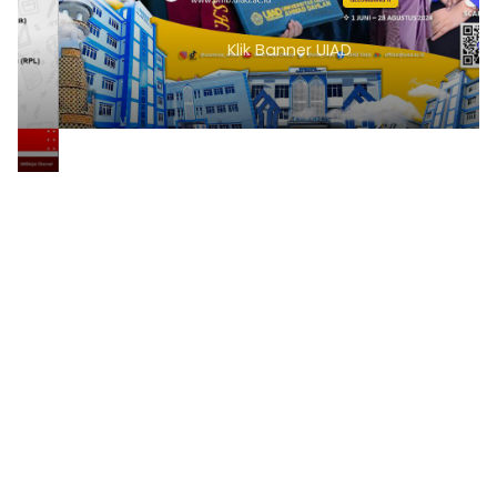
Klik Banner UIAD
1
2
3
4
5
6
7
8
9