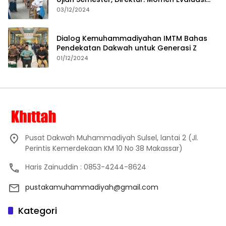
Proses Pembelajaran
03/12/2024
Dialog Kemuhammadiyahan IMTM Bahas
Pendekatan Dakwah untuk Generasi Z
01/12/2024
Pusat Dakwah Muhammadiyah Sulsel, lantai 2 (Jl.
Perintis Kemerdekaan KM 10 No 38 Makassar)
Haris Zainuddin : 0853-4244-8624
pustakamuhammadiyah@gmail.com
Kategori