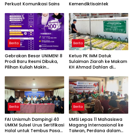
Perkuat Komunikasi Sains
Kemendiktisaintek
Berita
Berita
Gebrakan Besar UNIMEN! 8
Ketua PK IMM Datuk
Prodi Baru Resmi Dibuka,
Sulaiman Ziarah ke Makam
Pilihan Kuliah Makin
KH Ahmad Dahlan di
Lengkap
Yogyakarta
Berita
Berita
FAI Unismuh Dampingi 40
UMSi Lepas 11 Mahasiswa
UMKM Sulsel Urus Sertifikasi
Magang Internasional ke
Halal untuk Tembus Pasar
Taiwan, Perdana dalam