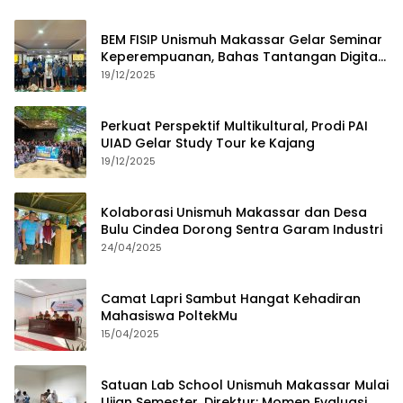
BEM FISIP Unismuh Makassar Gelar Seminar
Keperempuanan, Bahas Tantangan Digital
dan Budaya Lokal
19/12/2025
Perkuat Perspektif Multikultural, Prodi PAI
UIAD Gelar Study Tour ke Kajang
19/12/2025
Kolaborasi Unismuh Makassar dan Desa
Bulu Cindea Dorong Sentra Garam Industri
24/04/2025
Camat Lapri Sambut Hangat Kehadiran
Mahasiswa PoltekMu
15/04/2025
Satuan Lab School Unismuh Makassar Mulai
Ujian Semester, Direktur: Momen Evaluasi