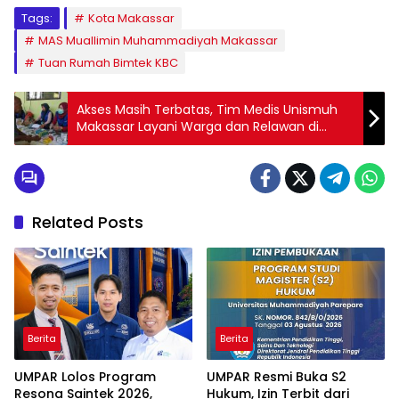
Tags:
Kota Makassar
MAS Muallimin Muhammadiyah Makassar
Tuan Rumah Bimtek KBC
Akses Masih Terbatas, Tim Medis Unismuh
Makassar Layani Warga dan Relawan di
Karang Baru
Related Posts
Berita
Berita
UMPAR Lolos Program
UMPAR Resmi Buka S2
Resona Saintek 2026,
Hukum, Izin Terbit dari