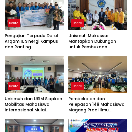
Berita
Berita
Pengajian Terpadu Darul
Unismuh Makassar
Arqam II, Sinergi Kampus
Mantapkan Dukungan
dan Ranting
untuk Pembukaan
Muhammadiyah
Muktamar XXIV IPM
Berita
Berita
Unismuh dan USIM Siapkan
Pembekalan dan
Mobilitas Mahasiswa
Pelepasan 148 Mahasiswa
Internasional Mulai
Magang Prodi Ilmu
Desember 2025
Administrasi Negara di 27
Instansi