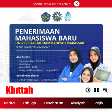
Skip
×
Scroll Untuk Baca Artikel
to
content
Berita
Tabligh
Kesehatan
Aisyiyah
Tarjih