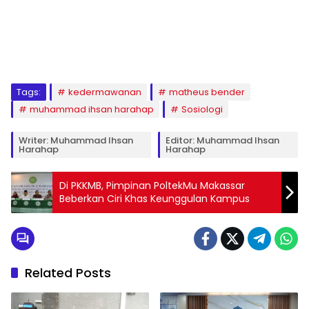
1
2
3
4
5
6
7
8
9
Tags:
kedermawanan
matheus bender
muhammad ihsan harahap
Sosiologi
Writer: Muhammad Ihsan
Editor: Muhammad Ihsan
Harahap
Harahap
Di PKKMB, Pimpinan PoltekMu Makassar
Beberkan Ciri Khas Keunggulan Kampus
Related Posts