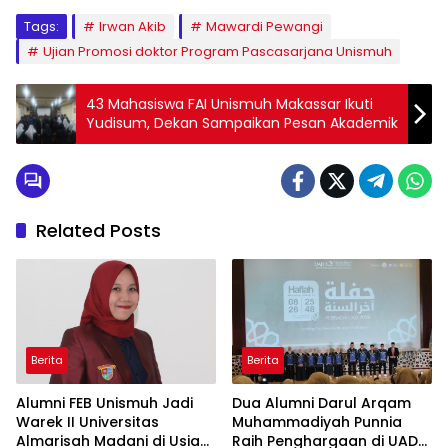
Tags:
Irwan Akib
Mawardi Pewangi
Ujian Promosi doktor Program Pascasarjana Unismuh
43 Mahasiswa FAI Unismuh Makassar Ikuti
Yudisum, Dekan Sampaikan Pesan Akademik
Related Posts
Berita
Berita
Alumni FEB Unismuh Jadi
Dua Alumni Darul Arqam
Warek II Universitas
Muhammadiyah Punnia
Almarisah Madani di Usia
Raih Penghargaan di UAD