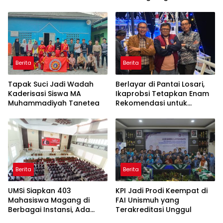
29 Tahun
Yogyakarta
Berita
Berita
Tapak Suci Jadi Wadah
Berlayar di Pantai Losari,
Kaderisasi Siswa MA
Ikaprobsi Tetapkan Enam
Muhammadiyah Tanetea
Rekomendasi untuk
Bahasa Indonesia
Berita
Berita
UMSi Siapkan 403
KPI Jadi Prodi Keempat di
Mahasiswa Magang di
FAI Unismuh yang
Berbagai Instansi, Ada
Terakreditasi Unggul
Program Internasional ke