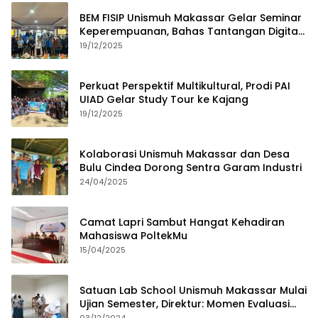
BEM FISIP Unismuh Makassar Gelar Seminar
Keperempuanan, Bahas Tantangan Digital
dan Budaya Lokal
19/12/2025
Perkuat Perspektif Multikultural, Prodi PAI
UIAD Gelar Study Tour ke Kajang
19/12/2025
Kolaborasi Unismuh Makassar dan Desa
Bulu Cindea Dorong Sentra Garam Industri
24/04/2025
Camat Lapri Sambut Hangat Kehadiran
Mahasiswa PoltekMu
15/04/2025
Satuan Lab School Unismuh Makassar Mulai
Ujian Semester, Direktur: Momen Evaluasi
Proses Pembelajaran
03/12/2024