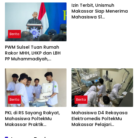
Izin Terbit, Unismuh
Makassar Siap Menerima
Mahasiswa S1
Keperawatan dan Profesi
Ners
Berita
PWM Sulsel Tuan Rumah
Rakor MHH, LHKP dan LBH
PP Muhammadiyah,
Perkuat Gerakan Hukum
dan Kebijakan Publik
Berita
Berita
PKL di RS Sayang Rakyat,
Mahasiswa D4 Rekayasa
Mahasiswa PoltekMu
Elektromedis PoltekMu
Makassar Praktik
Makassar Pelajari
Troubleshooting Alat USG
Pemeliharaan Baby
Incubator di RS Unhas