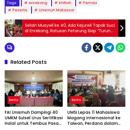
Tags:
enrekang
khittah
Pemda
Peserta
Unismuh Makassar
Selain Musywil ke 40, Ada Kejurwil Tapak Suci
di Enrekang, Ratusan Petarung Siap “Turun
Lapangan”
Related Posts
Berita
Berita
FAI Unismuh Dampingi 40
UMSi Lepas 11 Mahasiswa
UMKM Sulsel Urus Sertifikasi
Magang Internasional ke
Halal untuk Tembus Pasar
Taiwan, Perdana dalam
ASEAN
Sejarah Kampus