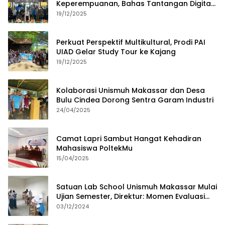
Keperempuanan, Bahas Tantangan Digital
dan Budaya Lokal
19/12/2025
Perkuat Perspektif Multikultural, Prodi PAI
UIAD Gelar Study Tour ke Kajang
19/12/2025
Kolaborasi Unismuh Makassar dan Desa
Bulu Cindea Dorong Sentra Garam Industri
24/04/2025
Camat Lapri Sambut Hangat Kehadiran
Mahasiswa PoltekMu
15/04/2025
Satuan Lab School Unismuh Makassar Mulai
Ujian Semester, Direktur: Momen Evaluasi
Proses Pembelajaran
03/12/2024