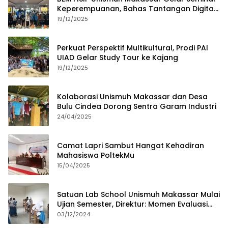
Keperempuanan, Bahas Tantangan Digital
dan Budaya Lokal
19/12/2025
Perkuat Perspektif Multikultural, Prodi PAI
UIAD Gelar Study Tour ke Kajang
19/12/2025
Kolaborasi Unismuh Makassar dan Desa
Bulu Cindea Dorong Sentra Garam Industri
24/04/2025
Camat Lapri Sambut Hangat Kehadiran
Mahasiswa PoltekMu
15/04/2025
Satuan Lab School Unismuh Makassar Mulai
Ujian Semester, Direktur: Momen Evaluasi
Proses Pembelajaran
03/12/2024