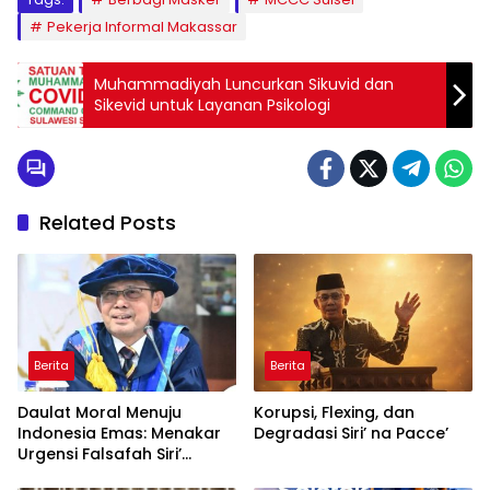
Pekerja Informal Makassar
Muhammadiyah Luncurkan Sikuvid dan
Sikevid untuk Layanan Psikologi
Related Posts
Berita
Berita
Daulat Moral Menuju
Korupsi, Flexing, dan
Indonesia Emas: Menakar
Degradasi Siri’ na Pacce’
Urgensi Falsafah Siri’
naPacce di Tengah