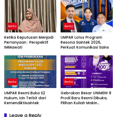
Ancaman Kleptokrasi
Berita
Berita
Ketika Keputusan Menjadi
UMPAR Lolos Program
Pertanyaan : Perspektif
Resona Saintek 2026,
IMMawati
Perkuat Komunikasi Sains
Berita
Berita
UMPAR Resmi Buka S2
Gebrakan Besar UNIMEN! 8
Hukum, Izin Terbit dari
Prodi Baru Resmi Dibuka,
Kemendiktisaintek
Pilihan Kuliah Makin
Lengkap
Leave a Reply