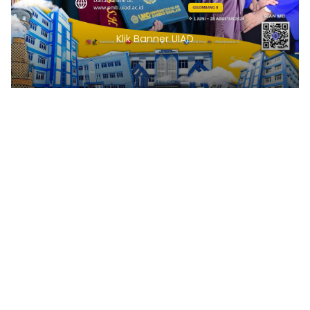
Klik Banner UIAD
1
2
3
4
5
6
7
8
9