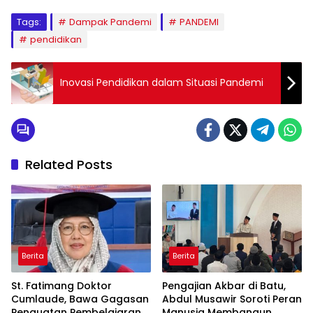
Tags:
Dampak Pandemi
PANDEMI
pendidikan
Inovasi Pendidikan dalam Situasi Pandemi
Related Posts
Berita
Berita
St. Fatimang Doktor
Pengajian Akbar di Batu,
Cumlaude, Bawa Gagasan
Abdul Musawir Soroti Peran
Penguatan Pembelajaran
Manusia Membangun