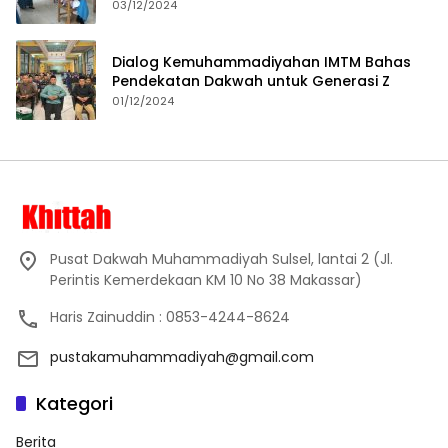
Proses Pembelajaran
03/12/2024
Dialog Kemuhammadiyahan IMTM Bahas
Pendekatan Dakwah untuk Generasi Z
01/12/2024
Pusat Dakwah Muhammadiyah Sulsel, lantai 2 (Jl.
Perintis Kemerdekaan KM 10 No 38 Makassar)
Haris Zainuddin : 0853-4244-8624
pustakamuhammadiyah@gmail.com
Kategori
Berita