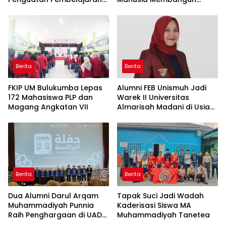
Elektromedis ke Pendidikan
Peradaban
Vokasi
Berita
Berita
FKIP UM Bulukumba Lepas
Alumni FEB Unismuh Jadi
172 Mahasiswa PLP dan
Warek II Universitas
Magang Angkatan VII
Almarisah Madani di Usia
29 Tahun
Berita
Berita
Dua Alumni Darul Arqam
Tapak Suci Jadi Wadah
Muhammadiyah Punnia
Kaderisasi Siswa MA
Raih Penghargaan di UAD
Muhammadiyah Tanetea
Yogyakarta