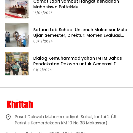
Camat Lapri Sambut Hangat Kehadiran
Mahasiswa PoltekMu
15/04/2025
Satuan Lab School Unismuh Makassar Mulai
Ujian Semester, Direktur: Momen Evaluasi
Proses Pembelajaran
03/12/2024
Dialog Kemuhammadiyahan IMTM Bahas
Pendekatan Dakwah untuk Generasi Z
01/12/2024
Pusat Dakwah Muhammadiyah Sulsel, lantai 2 (Jl.
Perintis Kemerdekaan KM 10 No 38 Makassar)