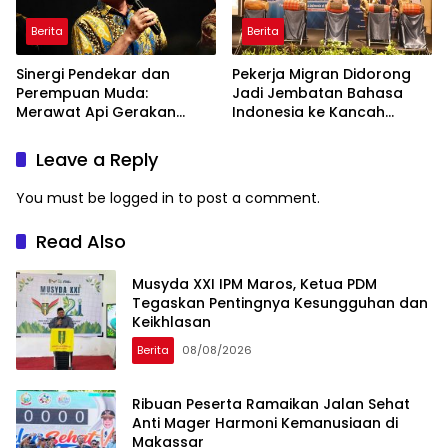
Berita
Berita
Sinergi Pendekar dan
Pekerja Migran Didorong
Perempuan Muda:
Jadi Jembatan Bahasa
Merawat Api Gerakan
Indonesia ke Kancah
Muhammadiyah
Global
Leave a Reply
You must be
logged in
to post a comment.
Read Also
Musyda XXI IPM Maros, Ketua PDM
Tegaskan Pentingnya Kesungguhan dan
Keikhlasan
Berita
08/08/2026
Ribuan Peserta Ramaikan Jalan Sehat
Anti Mager Harmoni Kemanusiaan di
Makassar