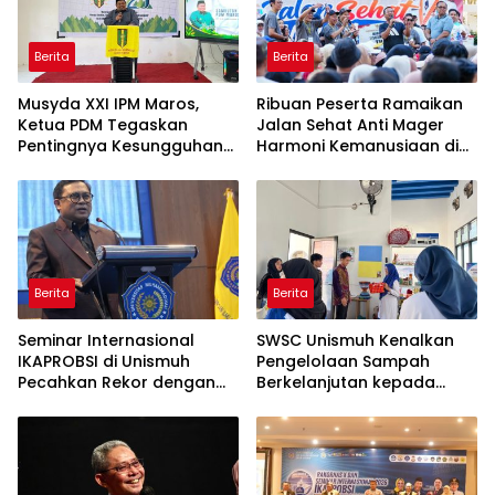
Berita
Berita
Musyda XXI IPM Maros,
Ribuan Peserta Ramaikan
Ketua PDM Tegaskan
Jalan Sehat Anti Mager
Pentingnya Kesungguhan
Harmoni Kemanusiaan di
dan Keikhlasan
Makassar
Berita
Berita
Seminar Internasional
SWSC Unismuh Kenalkan
IKAPROBSI di Unismuh
Pengelolaan Sampah
Pecahkan Rekor dengan
Berkelanjutan kepada
249 Makalah
Peserta Macca Student
Visit