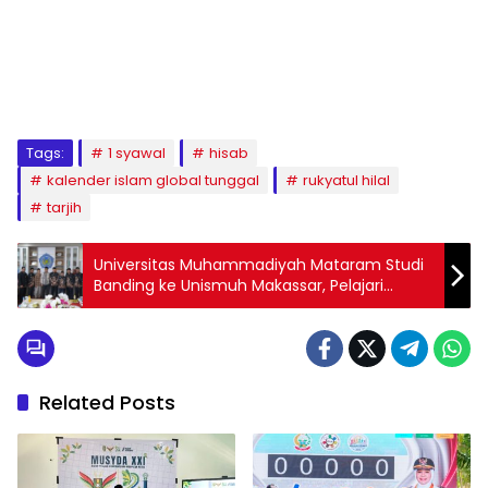
1
2
3
4
5
6
7
8
9
Tags:
1 syawal
hisab
kalender islam global tunggal
rukyatul hilal
tarjih
Universitas Muhammadiyah Mataram Studi
Banding ke Unismuh Makassar, Pelajari
Pengelolaan Ma’had Al Birr
Related Posts