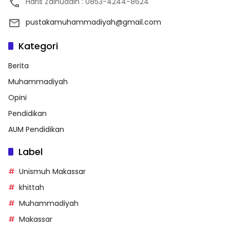
Haris Zainuddin : 0853-4244-8624
pustakamuhammadiyah@gmail.com
Kategori
Berita
Muhammadiyah
Opini
Pendidikan
AUM Pendidikan
Label
Unismuh Makassar
khittah
Muhammadiyah
Makassar