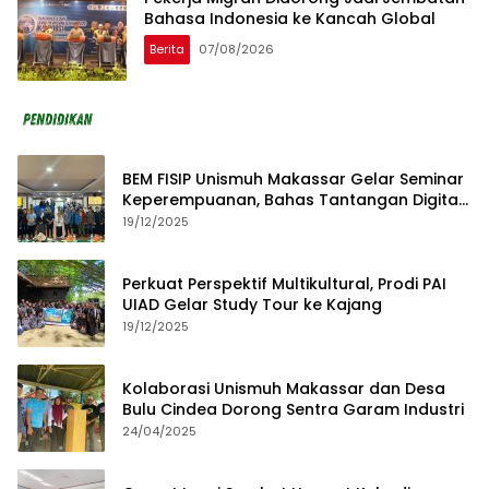
Bahasa Indonesia ke Kancah Global
Berita
07/08/2026
BEM FISIP Unismuh Makassar Gelar Seminar
Keperempuanan, Bahas Tantangan Digital
dan Budaya Lokal
19/12/2025
Perkuat Perspektif Multikultural, Prodi PAI
UIAD Gelar Study Tour ke Kajang
19/12/2025
Kolaborasi Unismuh Makassar dan Desa
Bulu Cindea Dorong Sentra Garam Industri
24/04/2025