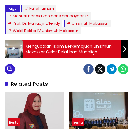
Tags:
kuliah umum
Menteri Pendidikan dan Kebudayaan RI
Prof. Dr. Muhadjir Effendy
Unismuh Makassar
Wakil Rektor IV Unismuh Makassar
Menguatkan Islam Berkemajuan Unismuh
Makassar Gelar Pelatihan Mubaligh
Related Posts
Berita
Berita