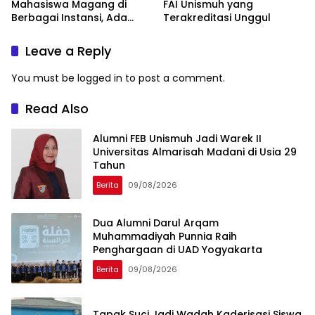
Mahasiswa Magang di
FAI Unismuh yang
Berbagai Instansi, Ada
Terakreditasi Unggul
Program Internasional ke
Taiwan
Leave a Reply
You must be
logged in
to post a comment.
Read Also
Alumni FEB Unismuh Jadi Warek II
Universitas Almarisah Madani di Usia 29
Tahun
Berita
09/08/2026
Dua Alumni Darul Arqam
Muhammadiyah Punnia Raih
Penghargaan di UAD Yogyakarta
Berita
09/08/2026
Tapak Suci Jadi Wadah Kaderisasi Siswa