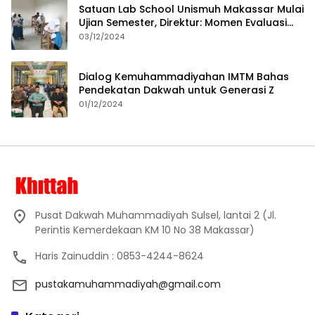
Satuan Lab School Unismuh Makassar Mulai
Ujian Semester, Direktur: Momen Evaluasi
Proses Pembelajaran
03/12/2024
Dialog Kemuhammadiyahan IMTM Bahas
Pendekatan Dakwah untuk Generasi Z
01/12/2024
Pusat Dakwah Muhammadiyah Sulsel, lantai 2 (Jl.
Perintis Kemerdekaan KM 10 No 38 Makassar)
Haris Zainuddin : 0853-4244-8624
pustakamuhammadiyah@gmail.com