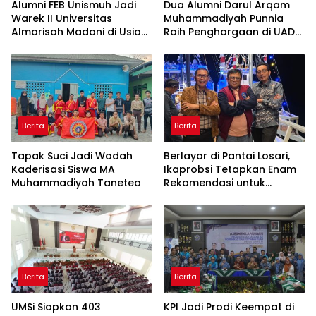
Alumni FEB Unismuh Jadi
Dua Alumni Darul Arqam
Warek II Universitas
Muhammadiyah Punnia
Almarisah Madani di Usia
Raih Penghargaan di UAD
29 Tahun
Yogyakarta
Berita
Berita
Tapak Suci Jadi Wadah
Berlayar di Pantai Losari,
Kaderisasi Siswa MA
Ikaprobsi Tetapkan Enam
Muhammadiyah Tanetea
Rekomendasi untuk
Bahasa Indonesia
Berita
Berita
UMSi Siapkan 403
KPI Jadi Prodi Keempat di